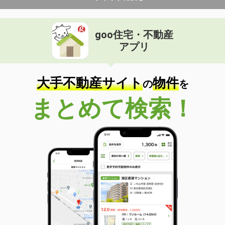
goo住宅・不動産
アプリ
大手不動産サイト
物件
の
を
まとめて検索！