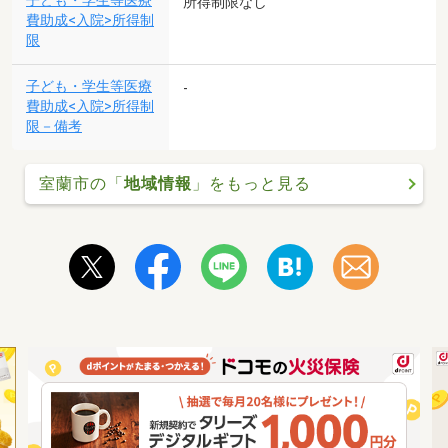
子ども・学生等医療
所得制限なし
費助成<入院>所得制
限
子ども・学生等医療
-
費助成<入院>所得制
限－備考
室蘭市の「
地域情報
」をもっと見る