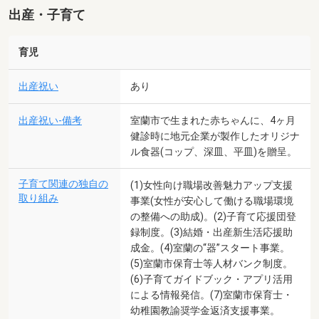
出産・子育て
育児
出産祝い
あり
出産祝い-備考
室蘭市で生まれた赤ちゃんに、4ヶ月
健診時に地元企業が製作したオリジナ
ル食器(コップ、深皿、平皿)を贈呈。
子育て関連の独自の
(1)女性向け職場改善魅力アップ支援
取り組み
事業(女性が安心して働ける職場環境
の整備への助成)。(2)子育て応援団登
録制度。(3)結婚・出産新生活応援助
成金。(4)室蘭の“器”スタート事業。
(5)室蘭市保育士等人材バンク制度。
(6)子育てガイドブック・アプリ活用
による情報発信。(7)室蘭市保育士・
幼稚園教諭奨学金返済支援事業。