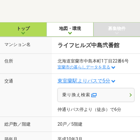
トップ
地図・環境
募集物件
マンション名
ライフヒルズ中島弐番館
住所
北海道室蘭市中島本町1丁目22番6号
室蘭市の暮らしデータを見る
東室蘭駅よりバスで5分
交通
乗り換え検索
仲通りバス停より（徒歩）で6分
総戸数／階建
20戸／5階建
築年月
平成10年3月