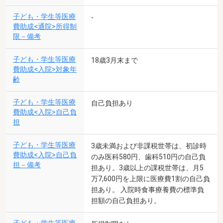
子ども・学生等医療
-
費助成<通院>所得制
限－備考
子ども・学生等医療
18歳3月末まで
費助成<入院>対象年
齢
子ども・学生等医療
自己負担あり
費助成<入院>自己負
担
子ども・学生等医療
3歳未満および非課税世帯は、初診時
費助成<入院>自己負
のみ医科580円、歯科510円の自己負
担－備考
担あり。3歳以上の課税世帯は、月5
万7,600円を上限に医療費1割の自己負
担あり。 入院時食事療養費の標準負
担額の自己負担あり。