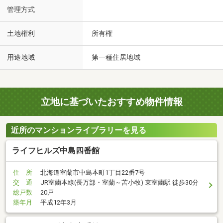
管理方式
土地権利
所有権
用途地域
第一種住居地域
立地に基づいたおすすめ物件情報
近所のマンションライブラリーを見る
ライフヒルズ中島四番館
住 所
北海道室蘭市中島本町1丁目22番7号
交 通
JR室蘭本線(長万部・室蘭～苫小牧) 東室蘭駅 徒歩30分
総戸数
20戸
築年月
平成12年3月