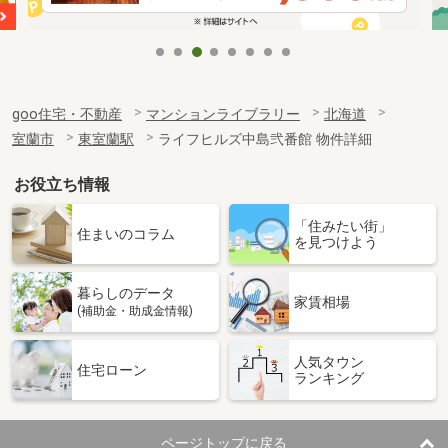
goo住宅・不動産
マンションライブラリー
北海道
室蘭市
東室蘭駅
ライフヒルズ中島弐番館 物件詳細
お役立ち情報
「住みたい街」
住まいのコラム
を見つけよう
暮らしのデータ
家賃相場
(補助金・助成金情報)
人気タウン
住宅ローン
ランキング
ページトップに戻る