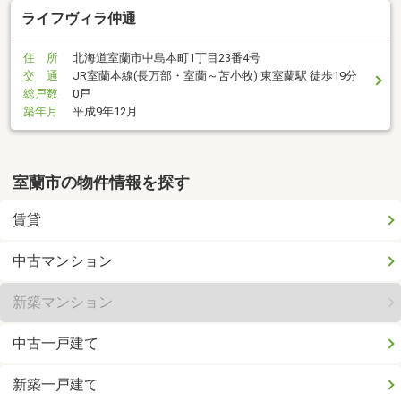
ライフヴィラ仲通
住 所
北海道室蘭市中島本町1丁目23番4号
交 通
JR室蘭本線(長万部・室蘭～苫小牧) 東室蘭駅 徒歩19分
総戸数
0戸
築年月
平成9年12月
室蘭市の物件情報を探す
賃貸
中古マンション
新築マンション
中古一戸建て
新築一戸建て