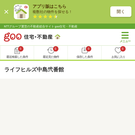
アプリ版はこちら
開く
複数社の物件を探せる！
NTTグループ運営の不動産総合サイト goo住宅・不動産
0
0
0
0
最近検索した条件
最近見た物件
保存した条件
お気に入り
ライフヒルズ中島弐番館