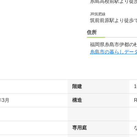
糸島高校前駅より徒
JR筑肥線
筑前前原駅より徒歩で
住所
福岡県糸島市伊都の杜
糸島市の暮らしデー
階建
年3月
構造
専用庭