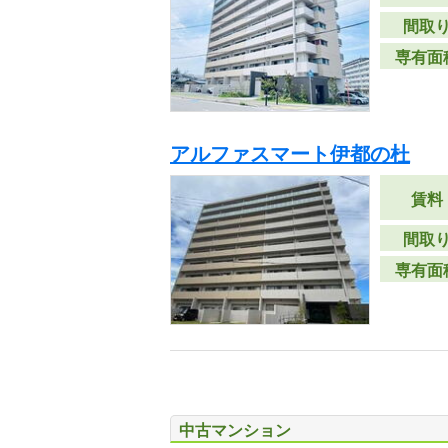
間取
専有面
アルファスマート伊都の杜
賃料
間取
専有面
中古マンション