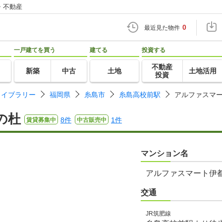
・不動産
0
最近見た物件
一戸建てを買う
建てる
投資する
不動産
新築
中古
土地
土地活用
投資
ライブラリー
福岡県
糸島市
糸島高校前駅
アルファスマ
の杜
8件
1件
賃貸募集中
中古販売中
マンション名
アルファスマート伊
交通
JR筑肥線