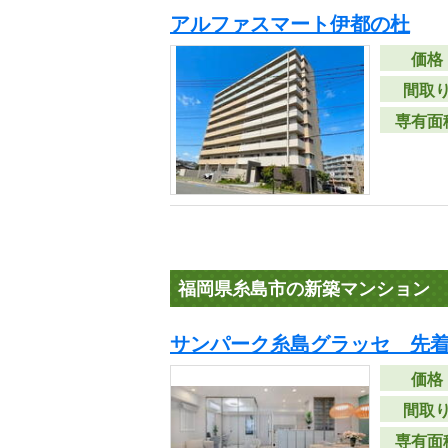
アルファスマート伊都の杜
価格
間取
専有面
福岡県糸島市の新築マンション
サンパーク糸島グラッセ 先
価格
間取
専有面