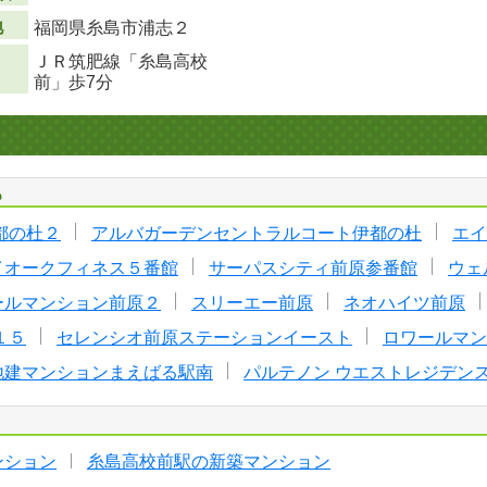
地
福岡県糸島市浦志２
ＪＲ筑肥線「糸島高校
前」歩7分
る
都の杜２
アルバガーデンセントラルコート伊都の杜
エイ
イオークフィネス５番館
サーパスシティ前原参番館
ウェ
ールマンション前原２
スリーエー前原
ネオハイツ前原
１５
セレンシオ前原ステーションイースト
ロワールマン
地建マンションまえばる駅南
パルテノン ウエストレジデン
ンション
糸島高校前駅の新築マンション