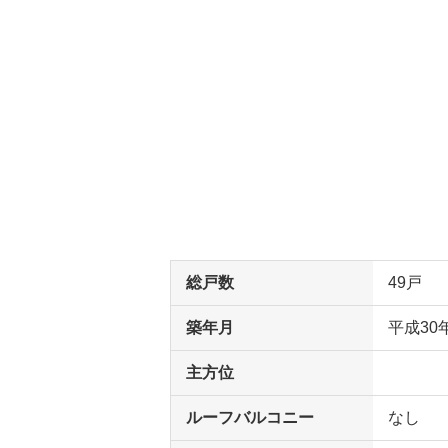
総戸数
49戸
築年月
平成30
主方位
ルーフバルコニー
なし