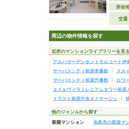
所在
交通
周辺の物件情報を探す
近所のマンションライブラリーを見
アルバガーデンセントラルコート伊
サーパスシティ前原壱番館
スカ
サーパスシティ前原弐番館
ロワ
エイルヴィラミレニアムタワー前原
トラスト前原中央ネクサージュ
他のジャンルから探す
新築マンション
糸島市の新築マ