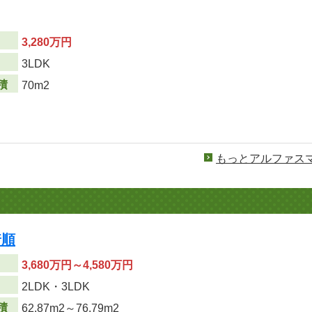
3,280万円
り
3LDK
積
70m2
もっとアルファス
着順
3,680万円～4,580万円
り
2LDK・3LDK
積
62.87m
2
～76.79m
2