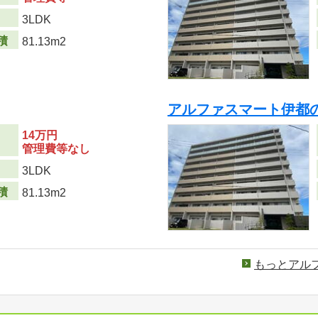
り
3LDK
積
81.13m2
アルファスマート伊都
14万円
管理費等なし
り
3LDK
積
81.13m2
もっとアル