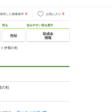
0
0
保存した検索条件
お気に入り
売る
住みやすい街を探す
助成金
売却
情報
ート伊都の杜
都の杜