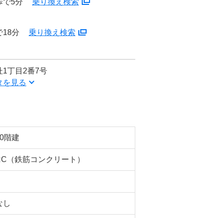
歩で5分
乗り換え検索
18分
乗り換え検索
1丁目2番7号
タを見る
10階建
RC（鉄筋コンクリート）
なし