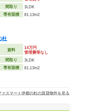
間取り
3LDK
専有面積
81.13m2
の杜
14万円
賃料
管理費等なし
間取り
3LDK
専有面積
81.13m2
ファスマート伊都の杜の賃貸物件を見る