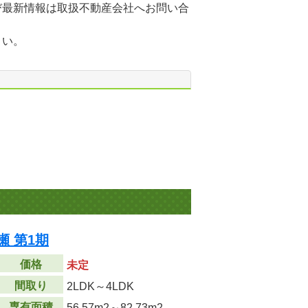
び最新情報は取扱不動産会社へお問い合
さい。
瀬 第1期
価格
未定
間取り
2LDK～4LDK
専有面積
56.57m
2
～82.73m
2