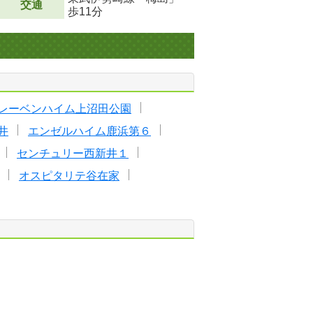
交通
歩11分
レーベンハイム上沼田公園
井
エンゼルハイム鹿浜第６
センチュリー西新井１
オスピタリテ谷在家