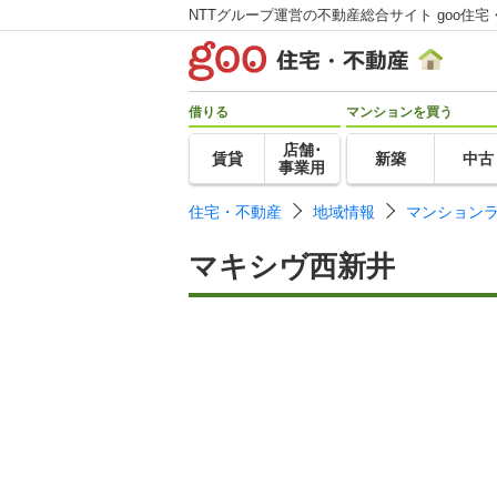
NTTグループ運営の不動産総合サイト goo住宅
借りる
マンションを買う
店舗･
賃貸
新築
中古
事業用
住宅・不動産
地域情報
マンション
マキシヴ西新井