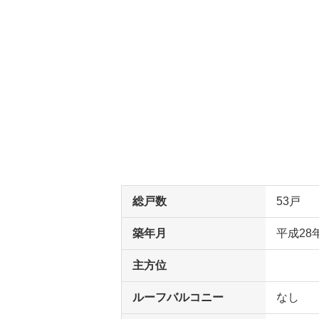
総戸数
53戸
築年月
平成28
主方位
ルーフバルコニー
なし