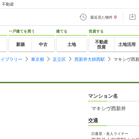
・不動産
0
最近見た物件
一戸建てを買う
建てる
投資する
不動産
新築
中古
土地
土地活用
投資
ライブラリー
東京都
足立区
西新井大師西駅
マキシヴ西
マンション名
マキシヴ西新井
交通
日暮里・舎人ライナー