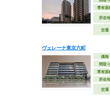
間取
専有面
所在
交通
ヴェレーナ東京六町
価格
間取
専有面
所在
交通