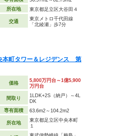
所在地
東京都足立区大谷田４
東京メトロ千代田線
交通
「北綾瀬」歩7分
央本町タワー＆レジデンス 第
5,800万円台～1億5,900
価格
万円台
1LDK+2S（納戸）～4L
間取り
DK
専有面積
63.6m
2
～104.2m
2
東京都足立区中央本町
所在地
１
東武伊勢崎線「梅島」