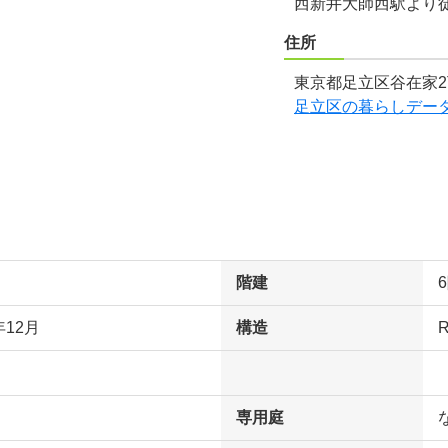
西新井大師西駅より
住所
東京都足立区谷在家2
足立区の暮らしデー
階建
年12月
構造
専用庭