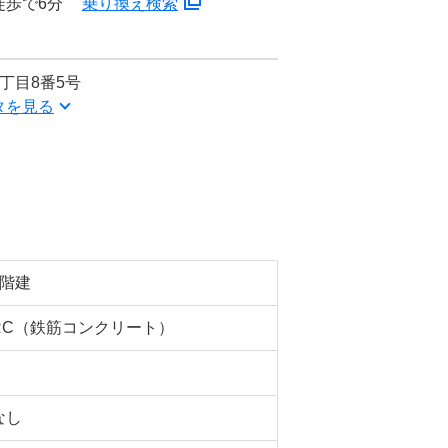
徒歩で6分
乗り換え検索
丁目8番5号
タを見る
6階建
RC（鉄筋コンクリート）
なし