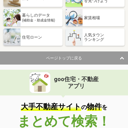
を見つけよう
暮らしのデータ
家賃相場
(補助金・助成金情報)
人気タウン
住宅ローン
ランキング
ページトップに戻る
goo住宅・不動産
アプリ
大手不動産サイト
物件
の
を
まとめて検索！