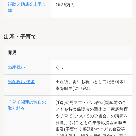
補助／助成金上限金
157.5万円
額
出産・子育て
育児
出産祝い
あり
出産祝い-備考
出産後、誕生お祝いとして記念樹木1
本を贈呈(要申込)。
子育て関連の独自の
(1)乳幼児ママ・パパ教室(就学前のこ
取り組み
どもを持つ保護者の団体に「家庭教育
や子育てについての学習会」の講師を
派遣)。(2)こどもの未来応援基金助成
事業(子育て支援活動やこども食堂等
を行う個人・団体へ活動資金の一部を