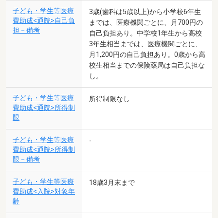
子ども・学生等医療
3歳(歯科は5歳以上)から小学校6年生
費助成<通院>自己負
までは、医療機関ごとに、月700円の
担－備考
自己負担あり。中学校1年生から高校
3年生相当までは、医療機関ごとに、
月1,200円の自己負担あり。0歳から高
校生相当までの保険薬局は自己負担な
し。
子ども・学生等医療
所得制限なし
費助成<通院>所得制
限
子ども・学生等医療
-
費助成<通院>所得制
限－備考
子ども・学生等医療
18歳3月末まで
費助成<入院>対象年
齢