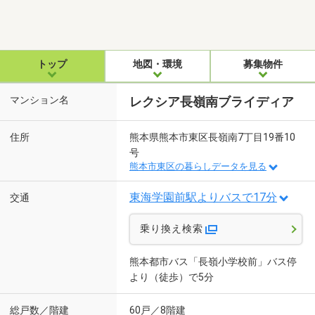
トップ
地図・環境
募集物件
マンション名
レクシア長嶺南ブライディア
住所
熊本県熊本市東区長嶺南7丁目19番10
号
熊本市東区の暮らしデータを見る
東海学園前駅よりバスで17分
交通
乗り換え検索
熊本都市バス「長嶺小学校前」バス停
より（徒歩）で5分
総戸数／階建
60戸／8階建