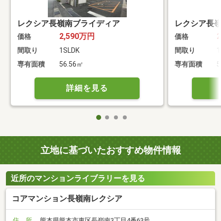
レクシア長嶺南ブライディア
レクシア長
2,590万円
価格
価格
間取り
1SLDK
間取り
1
専有面積
56.56㎡
専有面積
5
詳細を見る
立地に基づいたおすすめ物件情報
近所のマンションライブラリーを見る
コアマンション長嶺南レクシア
住 所
熊本県熊本市東区長嶺南3丁目4番63号