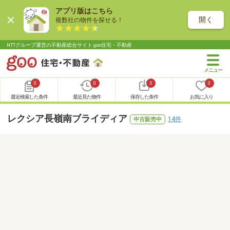
アプリ版はこちら
開く
複数社の物件を探せる！
NTTグループ運営の不動産総合サイト goo住宅・不動産
0
0
0
0
最近検索した条件
最近見た物件
保存した条件
お気に入り
レクシア長嶺南ブライディア
14件
中古販売中