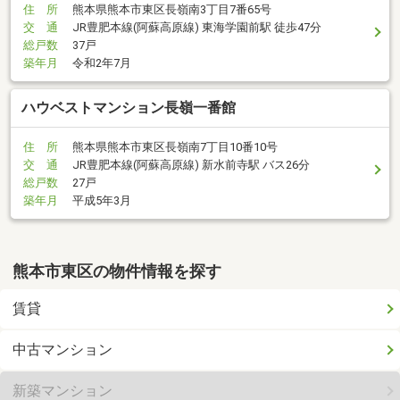
住 所
熊本県熊本市東区長嶺南3丁目7番65号
交 通
JR豊肥本線(阿蘇高原線) 東海学園前駅 徒歩47分
総戸数
37戸
築年月
令和2年7月
ハウベストマンション長嶺一番館
住 所
熊本県熊本市東区長嶺南7丁目10番10号
交 通
JR豊肥本線(阿蘇高原線) 新水前寺駅 バス26分
総戸数
27戸
築年月
平成5年3月
熊本市東区の物件情報を探す
賃貸
中古マンション
新築マンション