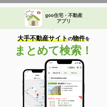
goo住宅・不動産
アプリ
大手不動産サイト
物件
の
を
まとめて検索！