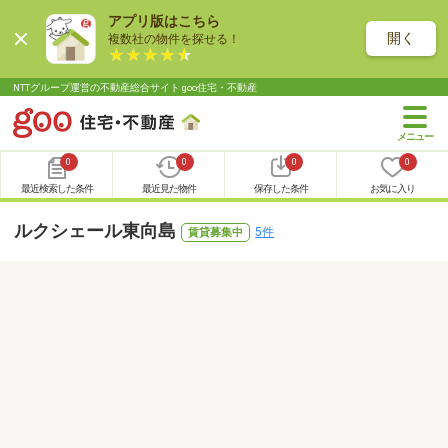
アプリ版はこちら
開く
複数社の物件を探せる！
NTTグループ運営の不動産総合サイト goo住宅・不動産
0
0
0
0
最近検索した条件
最近見た物件
保存した条件
お気に入り
ルクシェール東向島
5件
賃貸募集中