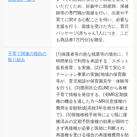
いただくため、妊娠中に助産師、保健
師等の専門職が面接を行い、出産や子
育てに関する心配ごとを伺い、必要な
支援を行う。面接を受けた方に、育児
パッケージ(赤ちゃん1人につき、こど
も商品券1万円分)を贈呈。
子育て関連の独自の
(1)保護者等の急な残業等の場合に、1
取り組み
時間単位で利用を承認する「スポット
延長保育」を実施。(2)子育て安心ス
テーション事業の実施(地域の保育園
等が、育児相談や保育園見学・体験等
を行う)。(3)墨田区公式LINEから各種
子育て情報を発信する。(4)MR定期接
種の機会を逃した方へMR任意接種の
費用を全額助成(高校3年生相当年齢ま
で)。(5)骨髄移植手術等により既に接
種済みの定期予防接種の効果が期待で
きず再接種が必要と医師に判断され、
再接種を受ける場合の再接種費用を助