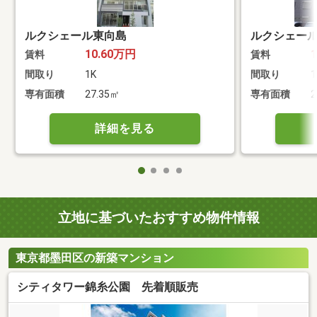
ルクシェール東向島
ルクシェー
10.60万円
賃料
賃料
間取り
1K
間取り
1
専有面積
27.35㎡
専有面積
2
詳細を見る
立地に基づいたおすすめ物件情報
東京都墨田区の新築マンション
シティタワー錦糸公園 先着順販売