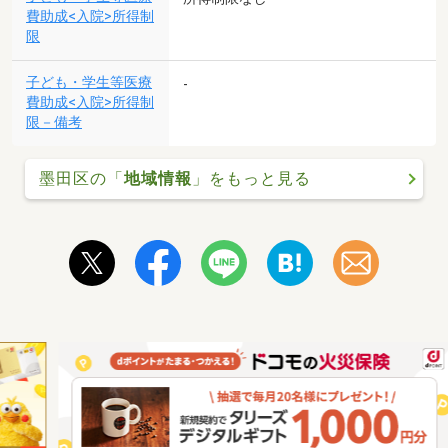
費助成<入院>所得制
限
子ども・学生等医療
-
費助成<入院>所得制
限－備考
墨田区の「
地域情報
」をもっと見る