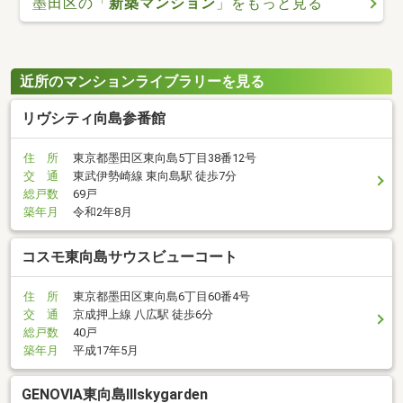
墨田区の「
新築マンション
」をもっと見る
近所のマンションライブラリーを見る
リヴシティ向島参番館
住 所
東京都墨田区東向島5丁目38番12号
交 通
東武伊勢崎線 東向島駅 徒歩7分
総戸数
69戸
築年月
令和2年8月
コスモ東向島サウスビューコート
住 所
東京都墨田区東向島6丁目60番4号
交 通
京成押上線 八広駅 徒歩6分
総戸数
40戸
築年月
平成17年5月
GENOVIA東向島IIIskygarden