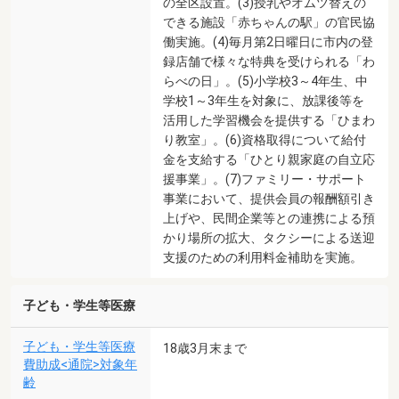
の全区設置。(3)授乳やオムツ替えの
できる施設「赤ちゃんの駅」の官民協
働実施。(4)毎月第2日曜日に市内の登
録店舗で様々な特典を受けられる「わ
らべの日」。(5)小学校3～4年生、中
学校1～3年生を対象に、放課後等を
活用した学習機会を提供する「ひまわ
り教室」。(6)資格取得について給付
金を支給する「ひとり親家庭の自立応
援事業」。(7)ファミリー・サポート
事業において、提供会員の報酬額引き
上げや、民間企業等との連携による預
かり場所の拡大、タクシーによる送迎
支援のための利用料金補助を実施。
子ども・学生等医療
子ども・学生等医療
18歳3月末まで
費助成<通院>対象年
齢