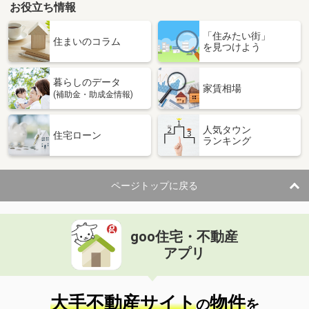
お役立ち情報
「住みたい街」
住まいのコラム
を見つけよう
暮らしのデータ
家賃相場
(補助金・助成金情報)
人気タウン
住宅ローン
ランキング
ページトップに戻る
goo住宅・不動産
アプリ
大手不動産サイト
物件
の
を