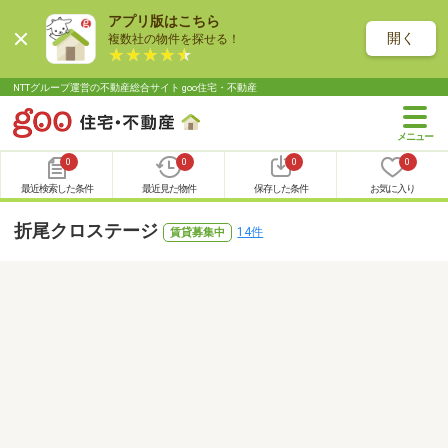
アプリ版はこちら
開く
複数社の物件を探せる！
NTTグループ運営の不動産総合サイト goo住宅・不動産
0
0
0
0
最近検索した条件
最近見た物件
保存した条件
お気に入り
折尾クロステージ
14件
賃貸募集中