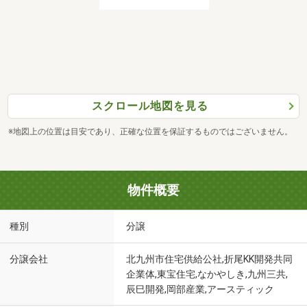
スクロール地図を見る
※地図上の位置は目安であり、正確な位置を保証するものではございません。
物件概要
種別
分譲
分譲会社
北九州市住宅供給公社,折尾KK開発共同
企業体,東宝住宅,なかやしき,九州三共,
辰巳開発,岡部産業,アースティック