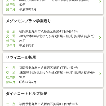
総戸数
50戸
築年月
平成28年3月
メゾンモンブラン学園通り
住 所
福岡県北九州市八幡西区折尾4丁目6番15号
交 通
JR筑豊本線(福北ゆたか線)(折尾～桂川) 折尾駅 徒歩7分
総戸数
24戸
築年月
平成4年3月
リヴィエール折尾
住 所
福岡県北九州市八幡西区折尾4丁目32番7号
交 通
JR筑豊本線(福北ゆたか線)(折尾～桂川) 折尾駅 徒歩6分
総戸数
32戸
築年月
昭和62年7月
ダイナコートヒルズ折尾
住 所
福岡県北九州市八幡西区折尾3丁目9番10号