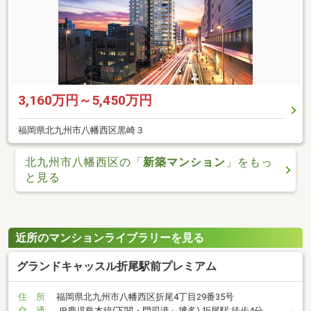
3,160万円～5,450万円
福岡県北九州市八幡西区黒崎３
北九州市八幡西区の「
新築マンション
」をもっ
と見る
近所のマンションライブラリーを見る
グランドキャッスル折尾駅前プレミアム
住 所
福岡県北九州市八幡西区折尾4丁目29番35号
交 通
JR鹿児島本線(下関・門司港～博多) 折尾駅 徒歩4分