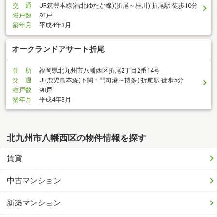
交 通
JR筑豊本線(福北ゆたか線)(折尾～桂川) 折尾駅 徒歩10分
総戸数
91戸
築年月
平成4年3月
オークランドアサート折尾
住 所
福岡県北九州市八幡西区折尾2丁目2番14号
交 通
JR鹿児島本線(下関・門司港～博多) 折尾駅 徒歩5分
総戸数
98戸
築年月
平成4年3月
北九州市八幡西区の物件情報を探す
賃貸
中古マンション
新築マンション