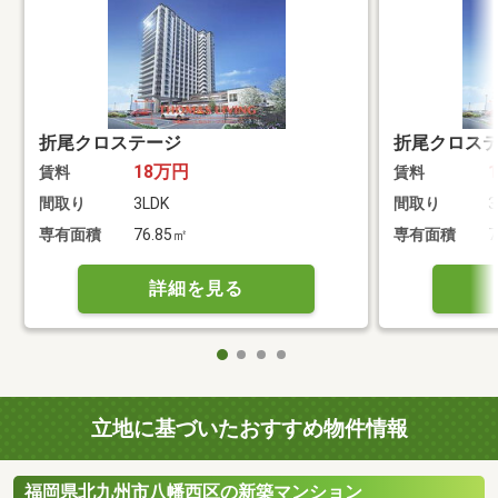
折尾クロステージ
折尾クロス
18万円
賃料
賃料
間取り
3LDK
間取り
3
専有面積
76.85㎡
専有面積
7
詳細を見る
立地に基づいたおすすめ物件情報
福岡県北九州市八幡西区の新築マンション