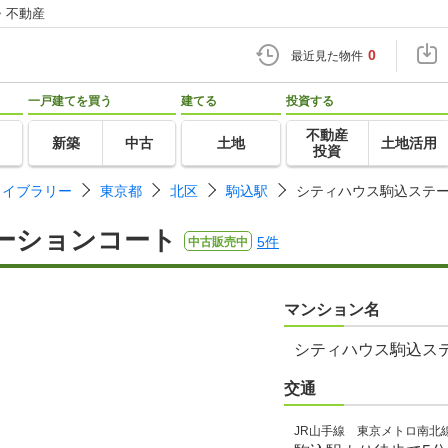
・不動産
0
最近見た物件
一戸建てを買う
建てる
投資する
不動産
新築
中古
土地
土地活用
投資
ライブラリー
東京都
北区
駒込駅
シティハウス駒込ステ
ーションコート
5件
中古販売中
マンション名
シティハウス駒込ス
交通
JR山手線 東京メトロ南北