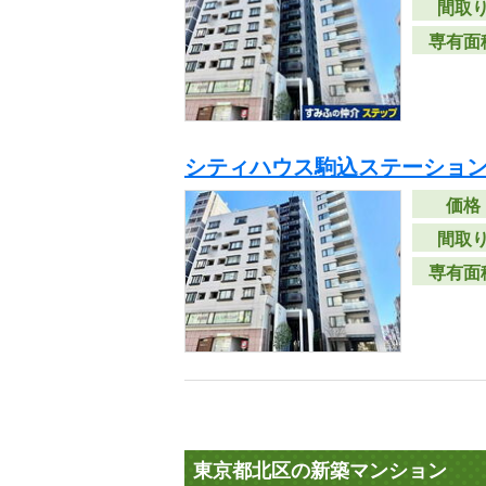
間取
専有面
シティハウス駒込ステーショ
価格
間取
専有面
東京都北区の新築マンション