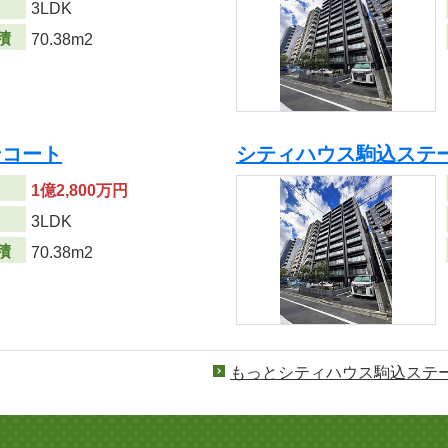
り
3LDK
積
70.38m2
ンコート
シティハウス駒込ステ
1億2,800万円
り
3LDK
積
70.38m2
もっとシティハウス駒込ステ