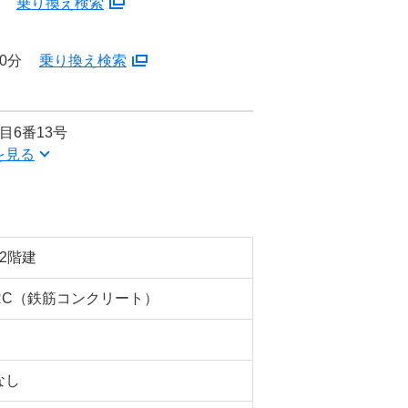
分
乗り換え検索
0分
乗り換え検索
目6番13号
を見る
12階建
RC（鉄筋コンクリート）
なし