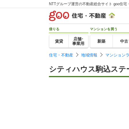
NTTグループ運営の不動産総合サイト goo住宅
借りる
マンションを買う
店舗･
賃貸
新築
中古
事業用
住宅・不動産
地域情報
マンション
シティハウス駒込ステ