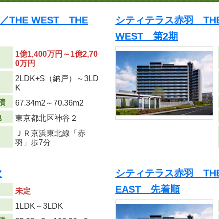
THE WEST THE
シティテラス赤羽 THE 
WEST 第2期
1億1,400万円～1億2,70
0万円
2LDK+S（納戸）～3LD
り
K
積
67.34m
2
～70.36m
2
地
東京都北区神谷２
ＪＲ京浜東北線「赤
羽」歩7分
次
シティテラス赤羽 THE 
EAST 先着順
未定
り
1LDK～3LDK