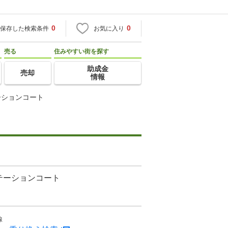
0
0
保存した検索条件
お気に入り
売る
住みやすい街を探す
助成金
売却
情報
ーションコート
テーションコート
線