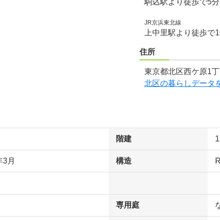
駒込駅より徒歩で5
JR京浜東北線
上中里駅より徒歩で1
住所
東京都北区西ケ原1丁
北区の暮らしデータ
階建
年3月
構造
専用庭