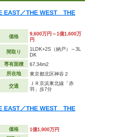
EAST／THE WEST THE
9,600万円～1億1,600万
価格
円
1LDK+2S（納戸）～3L
間取り
DK
専有面積
67.34m
2
所在地
東京都北区神谷２
ＪＲ京浜東北線「赤
交通
羽」歩7分
EAST／THE WEST THE
価格
1億1,900万円