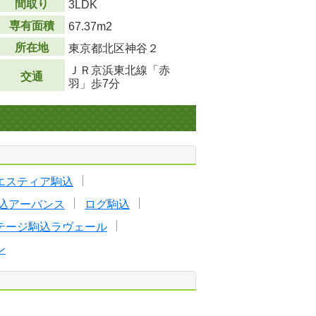
間取り
3LDK
専有面積
67.37m
2
所在地
東京都北区神谷２
ＪＲ京浜東北線「赤
交通
羽」歩7分
エスティア駒込
込アーバンス
ログ駒込
テージ駒込ラヴェール
ン