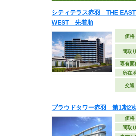
シティテラス赤羽 THE EAST／
WEST 先着順
価格
間取
専有面
所在
交通
プラウドタワー赤羽 第1期2
価格
間取