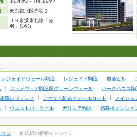
積
35.28m
2
～106.96m
2
地
東京都北区赤羽２
ＪＲ京浜東北線「赤
羽」歩6分
る
レジェイドヴェール駒込
レジェイド駒込
加藤ビル
込
ジェノヴィア駒込駅グリーンヴェール
パークハウス駒
霜降レジデンス
アクサス駒込アジールコート
メインス
込
ウエストパークビル
ガリシア駒込
霜降橋マンショ
ション
駒込駅の新築マンション