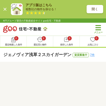
アプリ版はこちら
開く
複数社の物件を探せる！
NTTグループ運営の不動産総合サイト goo住宅・不動産
0
0
0
0
最近検索した条件
最近見た物件
保存した条件
お気に入り
ジェノヴィア浅草２スカイガーデン
7件
賃貸募集中