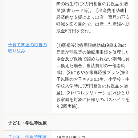
降の出生時に3万円相当のお祝品を贈
呈(図書カード等)。【出産費用助成】
経済的な支援により出産・育児の不安
軽減を図る目的で、出産した産婦へ助
成金5万円を交付。
子育て関連の独自の
(1)弱視等治療用眼鏡助成(9歳未満の
取り組み
児童が弱視等の治療用眼鏡を修理した
場合及び保険で認められない期間に買
い換えた場合、当該費用の一部を助
成)。(2)にぎやか家庭応援プラン(第3
子以降のお子さんの出生、小学校・中
学校入学時に3万円相当のお祝品を贈
呈)。(3)バスレクリエーション(ひとり
親家庭を対象に日帰りのバスハイクを
年2回実施)。
子ども・学生等医療
子ども・学生等医療
18歳3月末まで