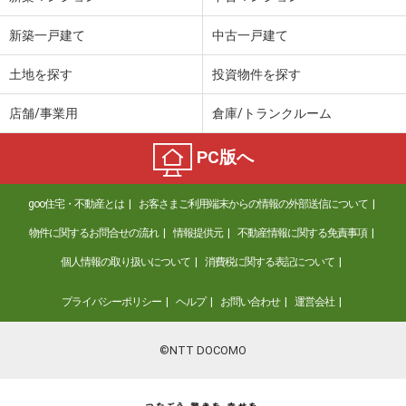
新築一戸建て
中古一戸建て
土地を探す
投資物件を探す
店舗/事業用
倉庫/トランクルーム
PC版へ
goo住宅・不動産とは
お客さまご利用端末からの情報の外部送信について
物件に関するお問合せの流れ
情報提供元
不動産情報に関する免責事項
個人情報の取り扱いについて
消費税に関する表記について
プライバシーポリシー
ヘルプ
お問い合わせ
運営会社
©NTT DOCOMO