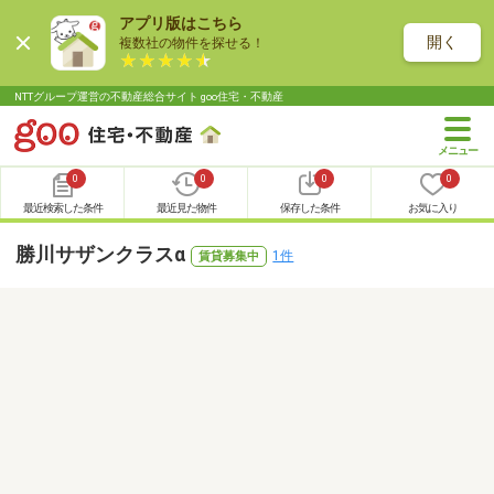
アプリ版はこちら
開く
複数社の物件を探せる！
NTTグループ運営の不動産総合サイト goo住宅・不動産
0
0
0
0
最近検索した条件
最近見た物件
保存した条件
お気に入り
勝川サザンクラスα
1件
賃貸募集中