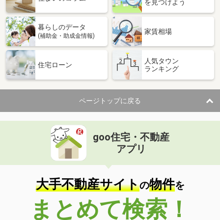
を見つけよう
暮らしのデータ
家賃相場
(補助金・助成金情報)
人気タウン
住宅ローン
ランキング
ページトップに戻る
goo住宅・不動産
アプリ
大手不動産サイト
物件
の
を
まとめて検索！