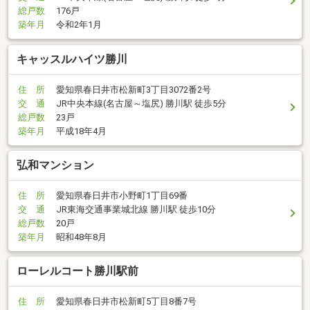
総戸数
176戸
築年月
令和2年1月
キャッスルハイツ勝川
住 所
愛知県春日井市松新町3丁目3072番2号
交 通
JR中央本線(名古屋～塩尻) 勝川駅 徒歩5分
総戸数
23戸
築年月
平成18年4月
弘和マンション
住 所
愛知県春日井市小野町1丁目69番
交 通
JR東海交通事業城北線 勝川駅 徒歩10分
総戸数
20戸
築年月
昭和48年8月
ローレルコート勝川駅前
住 所
愛知県春日井市松新町5丁目8番7号