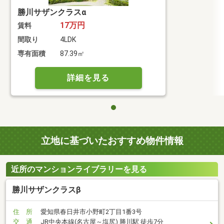
勝川サザンクラスα
17万円
賃料
間取り
4LDK
専有面積
87.39㎡
詳細を見る
立地に基づいたおすすめ物件情報
近所のマンションライブラリーを見る
勝川サザンクラスβ
住 所
愛知県春日井市小野町2丁目1番3号
交 通
JR中央本線(名古屋～塩尻) 勝川駅 徒歩7分