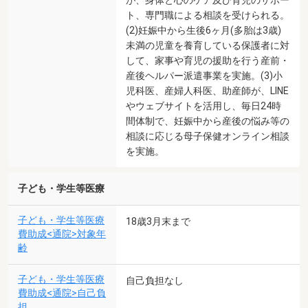
ト、専門職による相談を受けられる。
(2)妊娠中から生後6ヶ月(多胎は3歳)
未満の児童を養育している保護者に対
して、家事や育児の援助を行う産前・
産後ヘルパー派遣事業を実施。(3)小
児科医、産婦人科医、助産師が、LINE
やウェブサイトを活用し、毎日24時
間体制で、妊娠中から産後の悩み等の
相談に応じる母子保健オンライン相談
を実施。
子ども・学生等医療
子ども・学生等医療
18歳3月末まで
費助成<通院>対象年
齢
子ども・学生等医療
自己負担なし
費助成<通院>自己負
担