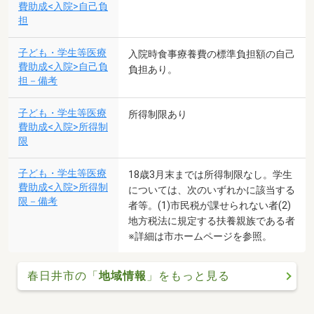
費助成<入院>自己負
担
子ども・学生等医療
入院時食事療養費の標準負担額の自己
費助成<入院>自己負
負担あり。
担－備考
子ども・学生等医療
所得制限あり
費助成<入院>所得制
限
子ども・学生等医療
18歳3月末までは所得制限なし。学生
費助成<入院>所得制
については、次のいずれかに該当する
限－備考
者等。(1)市民税が課せられない者(2)
地方税法に規定する扶養親族である者
※詳細は市ホームページを参照。
春日井市の「
地域情報
」をもっと見る