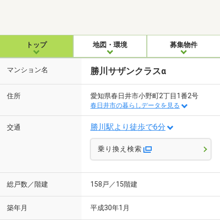
トップ
地図・環境
募集物件
マンション名
勝川サザンクラスα
住所
愛知県春日井市小野町2丁目1番2号
春日井市の暮らしデータを見る
勝川駅より徒歩で6分
交通
乗り換え検索
総戸数／階建
158戸／15階建
築年月
平成30年1月