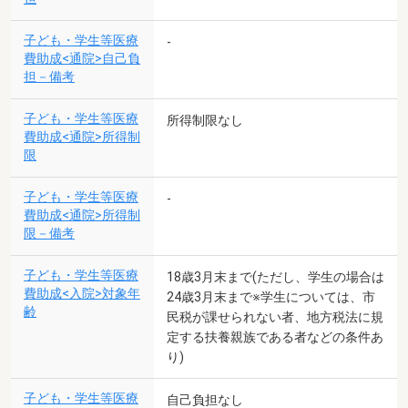
子ども・学生等医療
-
費助成<通院>自己負
担－備考
子ども・学生等医療
所得制限なし
費助成<通院>所得制
限
子ども・学生等医療
-
費助成<通院>所得制
限－備考
子ども・学生等医療
18歳3月末まで(ただし、学生の場合は
費助成<入院>対象年
24歳3月末まで※学生については、市
齢
民税が課せられない者、地方税法に規
定する扶養親族である者などの条件あ
り)
子ども・学生等医療
自己負担なし