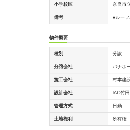
小学校区
奈良市
備考
●ルー
物件概要
種別
分譲
分譲会社
パナホ
施工会社
村本建
設計会社
IAO竹
管理方式
日勤
土地権利
所有権