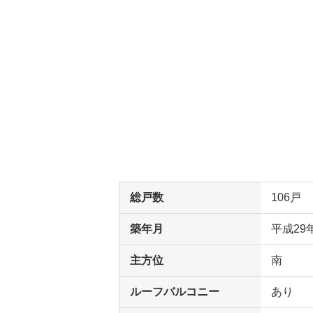
総戸数
106戸
築年月
平成29
主方位
南
ルーフバルコニー
あり