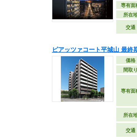
専有面
所在
交通
ピアッツァコート平城山 最終
価格
間取
専有面
所在
交通