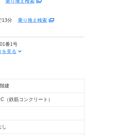
分
乗り換え検索
13分
乗り換え検索
01番1号
タを見る
5階建
RC（鉄筋コンクリート）
なし