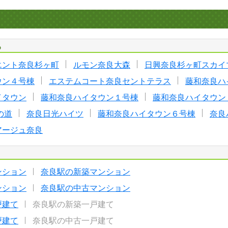
る
エント奈良杉ヶ町
ルモン奈良大森
日興奈良杉ヶ町スカイ
ウン４号棟
エステムコート奈良セントテラス
藤和奈良ハ
イタウン
藤和奈良ハイタウン１号棟
藤和奈良ハイタウン
の道
奈良日光ハイツ
藤和奈良ハイタウン６号棟
奈良
アージュ奈良
ンション
奈良駅の新築マンション
ンション
奈良駅の中古マンション
戸建て
奈良駅の新築一戸建て
戸建て
奈良駅の中古一戸建て