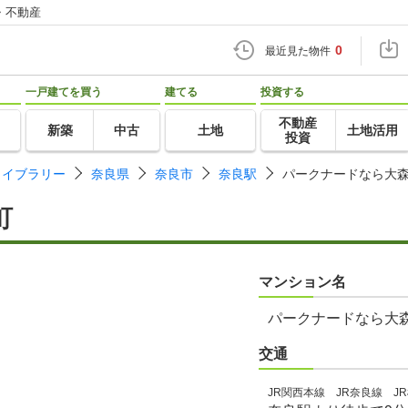
・不動産
0
最近見た物件
一戸建てを買う
建てる
投資する
不動産
新築
中古
土地
土地活用
投資
ライブラリー
奈良県
奈良市
奈良駅
パークナードなら大
町
マンション名
パークナードなら大
交通
JR関西本線 JR奈良線 J