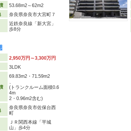
積
53.68m
2
～62m
2
地
奈良県奈良市大宮町７
近鉄奈良線「新大宮」
歩8分
期
2,950万円～3,300万円
り
3LDK
69.83m
2
・71.59m
2
、
積
(トランクルーム面積0.6
4m
2
・0.96m
2
含む)
奈良県奈良市佐保台西
地
町
ＪＲ関西本線「平城
山」歩4分