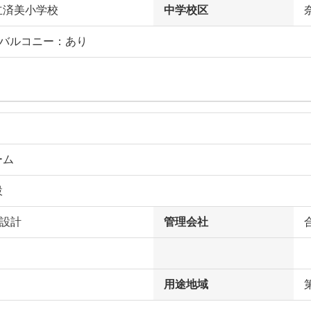
立済美小学校
中学校区
フバルコニー：あり
ーム
設
田設計
管理会社
用途地域