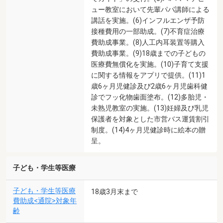
ュー教室において先輩パパ講師による
講話を実施。(6)インフルエンザ予防
接種費用の一部助成。(7)不育症治療
費助成事業。(8)人工内耳装置等購入
費助成事業。(9)18歳までの子どもの
医療費無償化を実施。(10)子育て支援
に関する情報をアプリで提供。(11)1
歳6ヶ月児健診及び2歳6ヶ月児歯科健
診でフッ化物歯面塗布。(12)多胎児・
未熟児教室の実施。(13)妊婦及び乳児
保護者を対象とした市営バス運賃割引
制度。(14)4ヶ月児健診時に絵本の贈
呈。
子ども・学生等医療
子ども・学生等医療
18歳3月末まで
費助成<通院>対象年
齢