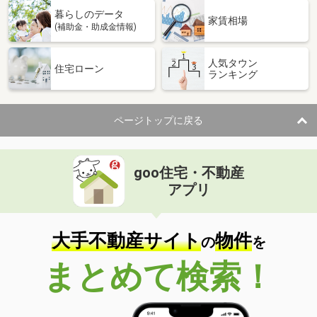
暮らしのデータ
家賃相場
(補助金・助成金情報)
人気タウン
住宅ローン
ランキング
ページトップに戻る
goo住宅・不動産
アプリ
大手不動産サイト
物件
の
を
まとめて検索！