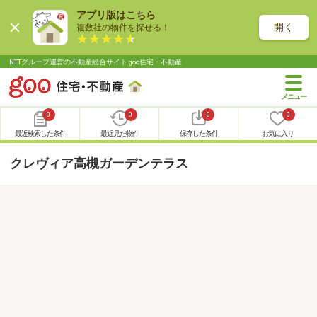
アプリ版はこちら
開く
複数社の物件を探せる！
NTTグループ運営の不動産総合サイト goo住宅・不動産
0
0
0
0
最近検索した条件
最近見た物件
保存した条件
お気に入り
クレヴィア高槻ガーデンテラス