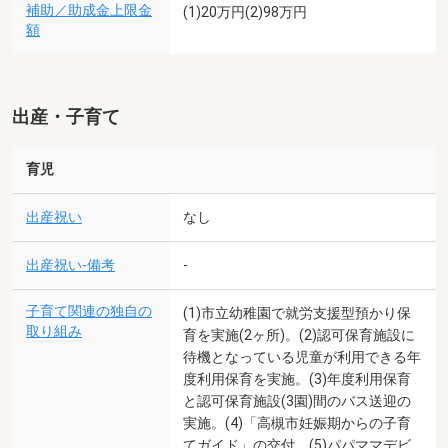
補助／助成金上限金
(1)20万円(2)98万円
額
出産・子育て
育児
出産祝い
なし
出産祝い-備考
-
子育て関連の独自の
(1)市立幼稚園で就労支援型預かり保
取り組み
育を実施(2ヶ所)。(2)認可保育施設に
待機となっている児童が利用できる年
度利用保育を実施。(3)年度利用保育
と認可保育施設(3園)間のバス送迎の
実施。(4)「高槻市妊娠期からの子育
てガイド」の交付。(5)パパママデビ