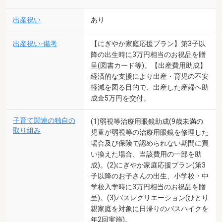
出産祝い
あり
出産祝い-備考
【にぎやか家庭応援プラン】第3子以
降の出生時に3万円相当のお祝品を贈
呈(図書カード等)。【出産費用助成】
経済的な支援により出産・育児の不安
軽減を図る目的で、出産した産婦へ助
成金5万円を交付。
子育て関連の独自の
(1)弱視等治療用眼鏡助成(9歳未満の
取り組み
児童が弱視等の治療用眼鏡を修理した
場合及び保険で認められない期間に買
い換えた場合、当該費用の一部を助
成)。(2)にぎやか家庭応援プラン(第3
子以降のお子さんの出生、小学校・中
学校入学時に3万円相当のお祝品を贈
呈)。(3)バスレクリエーション(ひとり
親家庭を対象に日帰りのバスハイクを
年2回実施)。