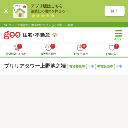
アプリ版はこちら
開く
複数社の物件を探せる！
NTTグループ運営の不動産総合サイト goo住宅・不動産
0
0
0
0
最近検索した条件
最近見た物件
保存した条件
お気に入り
ブリリアタワー上野池之端
5件
3件
賃貸募集中
中古販売中