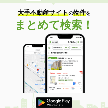
大手不動産サイト
物件
の
を
まとめて検索！