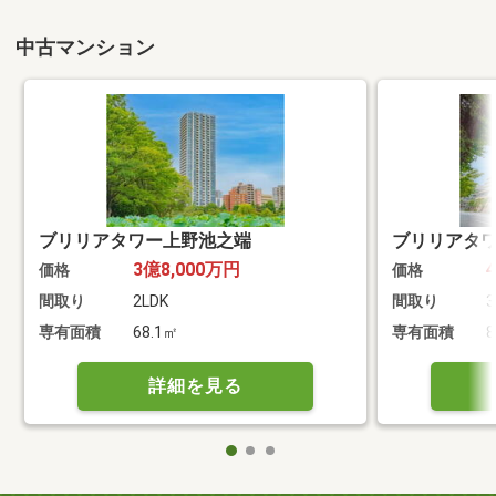
中古マンション
ブリリアタワー上野池之端
ブリリアタ
3億8,000万円
価格
価格
間取り
2LDK
間取り
3
専有面積
68.1㎡
専有面積
8
詳細を見る