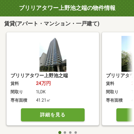
ブリリアタワー上野池之端の物件情報
賃貸(アパート・マンション・一戸建て)
ブリリアタワー上野池之端
ブリリアタ
24万円
賃料
賃料
間取り
1LDK
間取り
1
専有面積
41.21㎡
専有面積
4
詳細を見る