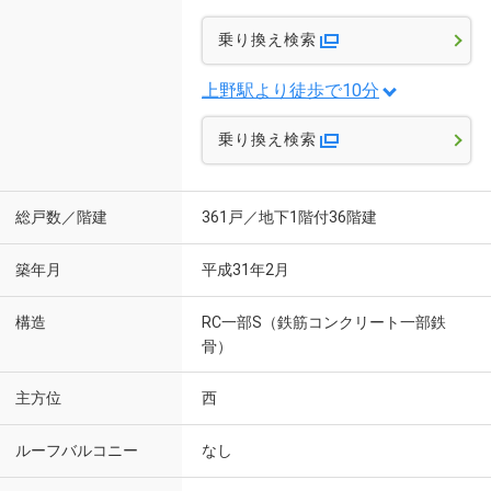
乗り換え検索
上野駅より徒歩で10分
乗り換え検索
総戸数／階建
361戸／地下1階付36階建
築年月
平成31年2月
構造
RC一部S（鉄筋コンクリート一部鉄
骨）
主方位
西
ルーフバルコニー
なし