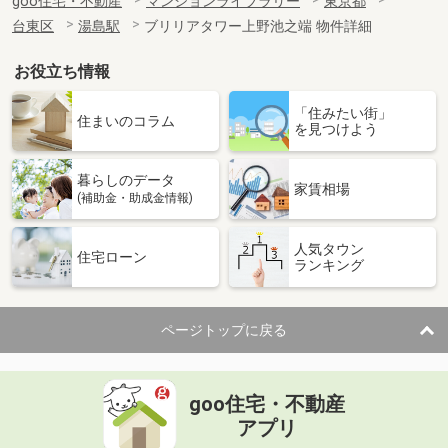
goo住宅・不動産
マンションライブラリー
東京都
台東区
湯島駅
ブリリアタワー上野池之端 物件詳細
お役立ち情報
「住みたい街」
住まいのコラム
を見つけよう
暮らしのデータ
家賃相場
(補助金・助成金情報)
人気タウン
住宅ローン
ランキング
ページトップに戻る
goo住宅・不動産
アプリ