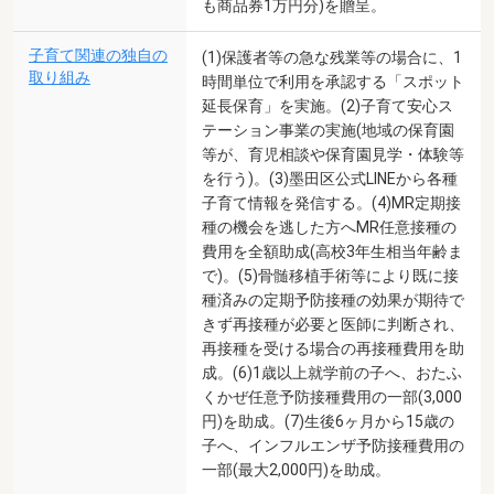
も商品券1万円分)を贈呈。
子育て関連の独自の
(1)保護者等の急な残業等の場合に、1
取り組み
時間単位で利用を承認する「スポット
延長保育」を実施。(2)子育て安心ス
テーション事業の実施(地域の保育園
等が、育児相談や保育園見学・体験等
を行う)。(3)墨田区公式LINEから各種
子育て情報を発信する。(4)MR定期接
種の機会を逃した方へMR任意接種の
費用を全額助成(高校3年生相当年齢ま
で)。(5)骨髄移植手術等により既に接
種済みの定期予防接種の効果が期待で
きず再接種が必要と医師に判断され、
再接種を受ける場合の再接種費用を助
成。(6)1歳以上就学前の子へ、おたふ
くかぜ任意予防接種費用の一部(3,000
円)を助成。(7)生後6ヶ月から15歳の
子へ、インフルエンザ予防接種費用の
一部(最大2,000円)を助成。