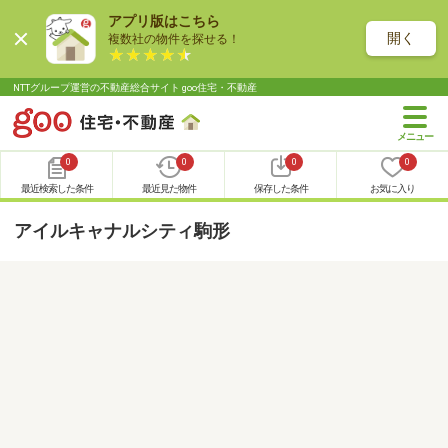
アプリ版はこちら
開く
複数社の物件を探せる！
NTTグループ運営の不動産総合サイト goo住宅・不動産
0
0
0
0
最近検索した条件
最近見た物件
保存した条件
お気に入り
アイルキャナルシティ駒形