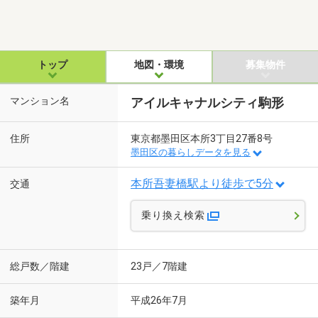
トップ
地図・環境
募集物件
マンション名
アイルキャナルシティ駒形
住所
東京都墨田区本所3丁目27番8号
墨田区の暮らしデータを見る
本所吾妻橋駅より徒歩で5分
交通
乗り換え検索
総戸数／階建
23戸／7階建
築年月
平成26年7月