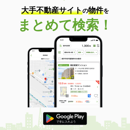
大手不動産サイト
物件
の
を
まとめて検索！