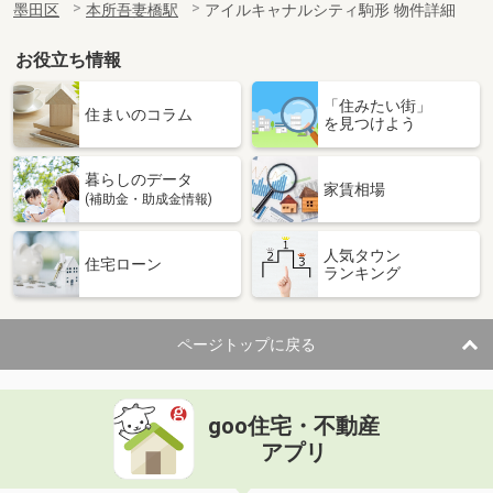
墨田区
本所吾妻橋駅
アイルキャナルシティ駒形 物件詳細
お役立ち情報
「住みたい街」
住まいのコラム
を見つけよう
暮らしのデータ
家賃相場
(補助金・助成金情報)
人気タウン
住宅ローン
ランキング
ページトップに戻る
goo住宅・不動産
アプリ