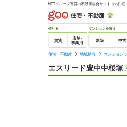
NTTグループ運営の不動産総合サイト goo住宅
借りる
マンションを買う
店舗･
賃貸
新築
中古
事業用
住宅・不動産
地域情報
マンション
エスリード豊中中桜塚