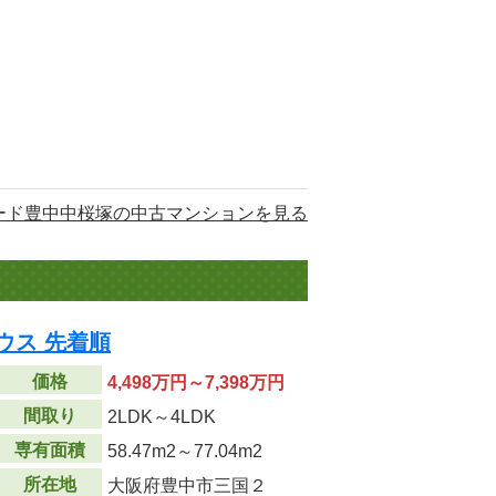
ード豊中中桜塚の中古マンションを見る
ウス 先着順
価格
4,498万円～7,398万円
間取り
2LDK～4LDK
専有面積
58.47m
2
～77.04m
2
所在地
大阪府豊中市三国２