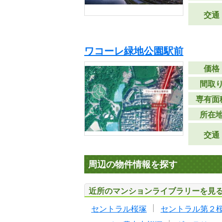
交通
ワコーレ緑地公園駅前
価格
間取
専有面
所在
交通
周辺の物件情報を探す
近所のマンションライブラリーを見
セントラル桜塚
セントラル第２