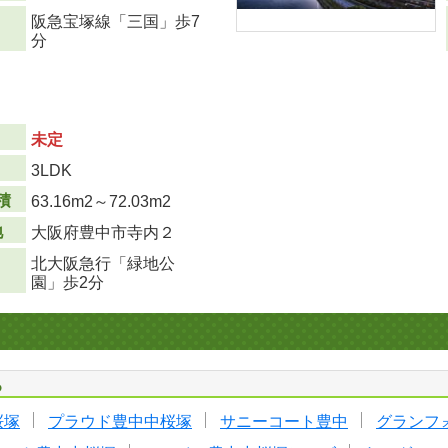
阪急宝塚線「三国」歩7
分
未定
り
3LDK
積
63.16m
2
～72.03m
2
地
大阪府豊中市寺内２
北大阪急行「緑地公
園」歩2分
る
桜塚
プラウド豊中中桜塚
サニーコート豊中
グランフ