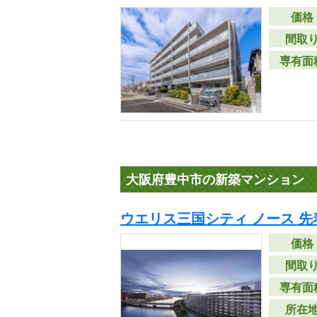
価格
間取
専有面
大阪府豊中市の新築マンション
ウエリス三国シティ ノース 先
価格
間取
専有面
所在