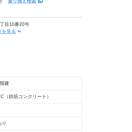
分
乗り換え検索
丁目10番20号
タを見る
6階建
RC（鉄筋コンクリート）
あり