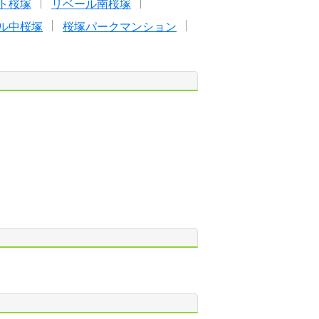
ト桜塚
リベール南桜塚
ル中桜塚
桜塚パークマンション