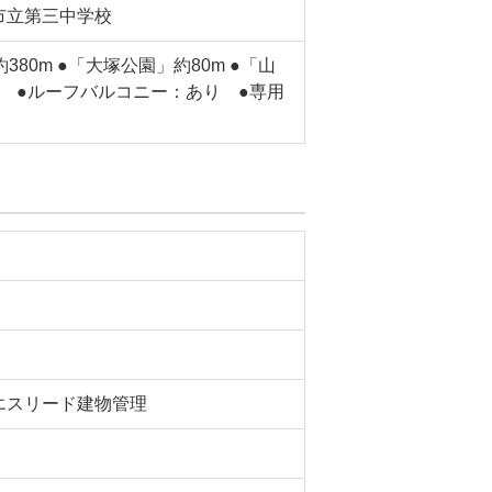
市立第三中学校
80m ●「大塚公園」約80m ●「山
0m ●ルーフバルコニー：あり ●専用
エスリード建物管理