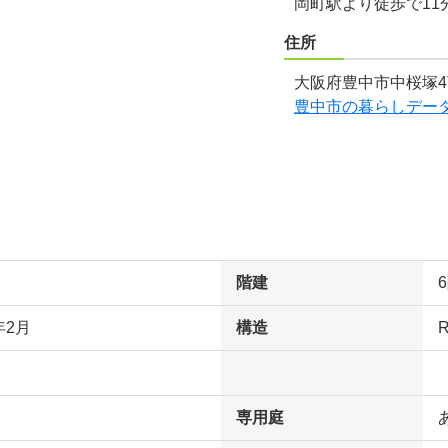
岡町駅より徒歩で11
住所
大阪府豊中市中桜塚4
豊中市の暮らしデー
階建
年2月
構造
専用庭