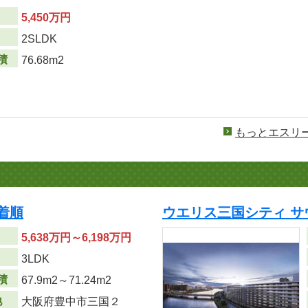
5,450万円
り
2SLDK
積
76.68m2
もっとエスリ
着順
ウエリス三国シティ サ
5,638万円～6,198万円
り
3LDK
積
67.9m
2
～71.24m
2
地
大阪府豊中市三国２