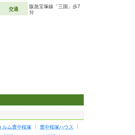
阪急宝塚線「三国」歩7
交通
分
ォルム豊中桜塚
豊中桜塚ハウス