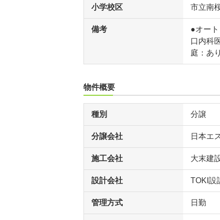
小学校区
市立南
備考
●オート
口内科医
庭：あ
物件概要
種別
分譲
分譲会社
日本エ
施工会社
大末建
設計会社
TOKI設
管理方式
日勤