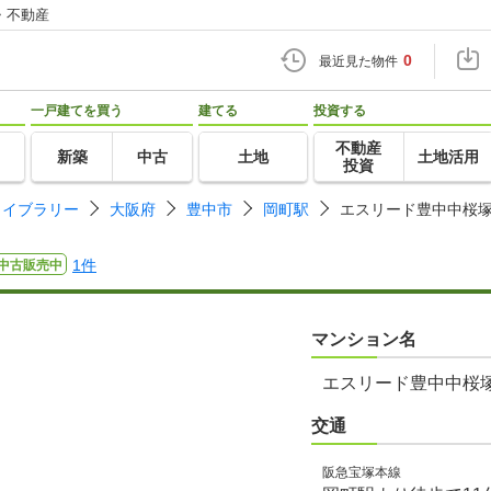
・不動産
0
最近見た物件
一戸建てを買う
建てる
投資する
不動産
新築
中古
土地
土地活用
投資
ライブラリー
大阪府
豊中市
岡町駅
エスリード豊中中桜
1件
中古販売中
マンション名
エスリード豊中中桜
交通
阪急宝塚本線