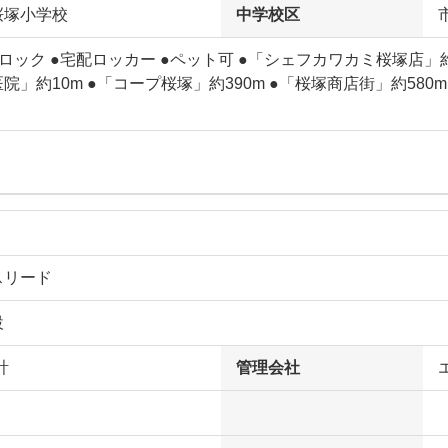
桜塚小学校
中学校区
ロック ●宅配ロッカー ●ペット可 ●「シェフカワカミ桜塚店」約3
院」約10m ●「コープ桜塚」約390m ●「桜塚商店街」約58
り
スリード
設
計
管理会社