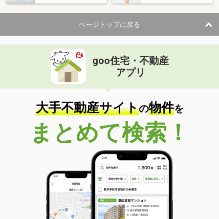
ページトップに戻る
goo住宅・不動産
アプリ
大手不動産サイト
物件
の
を
まとめて検索！