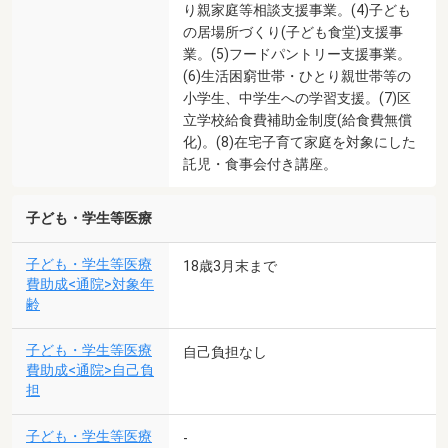
り親家庭等相談支援事業。(4)子ども
の居場所づくり(子ども食堂)支援事
業。(5)フードパントリー支援事業。
(6)生活困窮世帯・ひとり親世帯等の
小学生、中学生への学習支援。(7)区
立学校給食費補助金制度(給食費無償
化)。(8)在宅子育て家庭を対象にした
託児・食事会付き講座。
子ども・学生等医療
子ども・学生等医療
18歳3月末まで
費助成<通院>対象年
齢
子ども・学生等医療
自己負担なし
費助成<通院>自己負
担
子ども・学生等医療
-