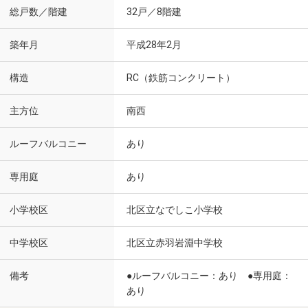
総戸数／階建
32戸／8階建
築年月
平成28年2月
構造
RC（鉄筋コンクリート）
主方位
南西
ルーフバルコニー
あり
専用庭
あり
小学校区
北区立なでしこ小学校
中学校区
北区立赤羽岩淵中学校
備考
●ルーフバルコニー：あり ●専用庭：
あり