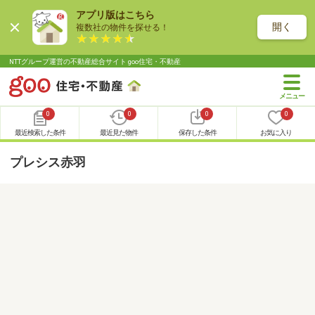
アプリ版はこちら
開く
複数社の物件を探せる！
NTTグループ運営の不動産総合サイト goo住宅・不動産
0
0
0
0
最近検索した条件
最近見た物件
保存した条件
お気に入り
プレシス赤羽