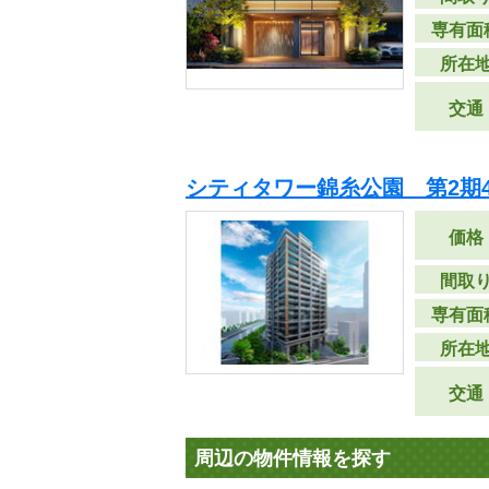
専有面
所在
交通
シティタワー錦糸公園 第2期
価格
間取
専有面
所在
交通
周辺の物件情報を探す