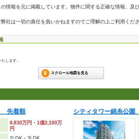
」の情報を元に掲載しています。物件に関する正確な情報、及
て弊社は一切の責任を負いかねますのでご理解の上ご利用くだ
報
いたします。
スクロール地図を見る
り 先着順
シティタワー錦糸公園
9,830万円・1億2,100万
円
り
2LDK・3LDK