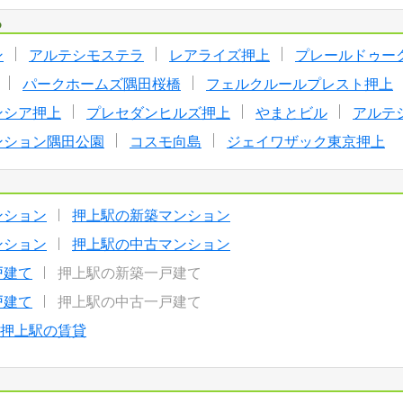
る
ン
アルテシモステラ
レアライズ押上
プレールドゥー
パークホームズ隅田桜橋
フェルクルールプレスト押上
ンシア押上
プレセダンヒルズ押上
やまとビル
アルテ
ンション隅田公園
コスモ向島
ジェイワザック東京押上
ンション
押上駅の新築マンション
ンション
押上駅の中古マンション
戸建て
押上駅の新築一戸建て
戸建て
押上駅の中古一戸建て
押上駅の賃貸