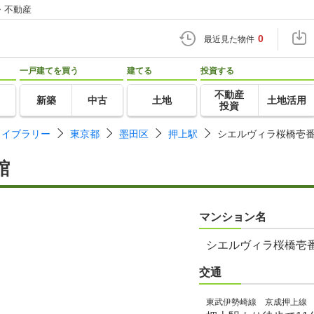
・不動産
0
最近見た物件
一戸建てを買う
建てる
投資する
不動産
新築
中古
土地
土地活用
投資
ライブラリー
東京都
墨田区
押上駅
シエルヴィラ桜橋壱
館
マンション名
シエルヴィラ桜橋壱
交通
東武伊勢崎線 京成押上線