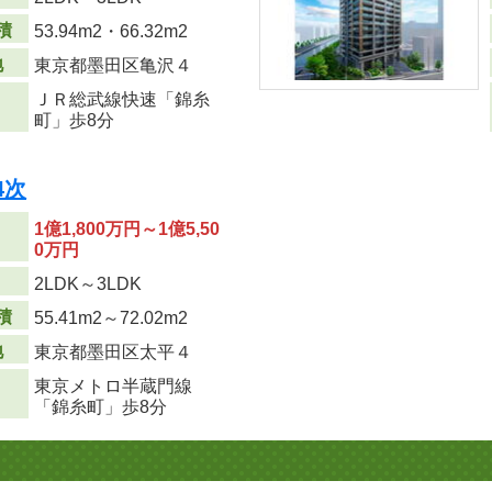
積
53.94m
2
・66.32m
2
地
東京都墨田区亀沢４
ＪＲ総武線快速「錦糸
町」歩8分
4次
1億1,800万円～1億5,50
0万円
り
2LDK～3LDK
積
55.41m
2
～72.02m
2
地
東京都墨田区太平４
東京メトロ半蔵門線
「錦糸町」歩8分