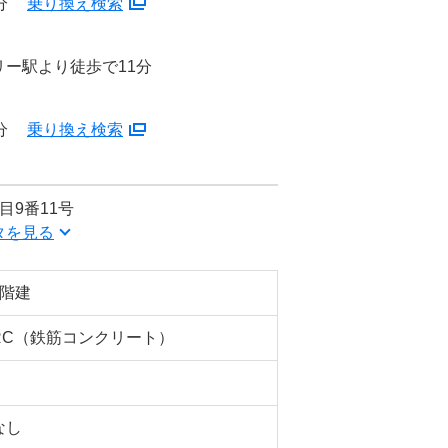
分
乗り換え検索
ー駅より徒歩で11分
分
乗り換え検索
目9番11号
タを見る
7階建
RC（鉄筋コンクリート）
なし