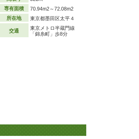
専有面積
70.94m
2
～72.08m
2
所在地
東京都墨田区太平４
東京メトロ半蔵門線
交通
「錦糸町」歩8分