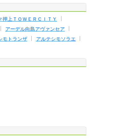
ク押上ＴＯＷＥＲＣＩＴＹ
アーデル向島アヴァンセア
シモトランザ
アルテシモソラエ