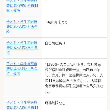
子ども・学生等医療
-
費助成<通院>所得制
限－備考
子ども・学生等医療
18歳3月末まで
費助成<入院>対象年
齢
子ども・学生等医療
自己負担あり
費助成<入院>自己負
担
子ども・学生等医療
1日300円の自己負担あり。市町村民
費助成<入院>自己負
税所得割非課税世帯は、自己負担な
担－備考
し。同月、同一医療機関において、入
院11日以降は自己負担なし。 入院時
食事療養費の標準負担額の自己負担な
し。
子ども・学生等医療
所得制限なし
費助成<入院>所得制