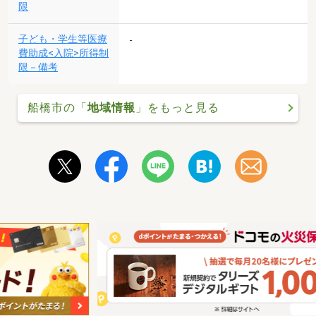
限
子ども・学生等医療
-
費助成<入院>所得制
限－備考
船橋市の「
地域情報
」をもっと見る