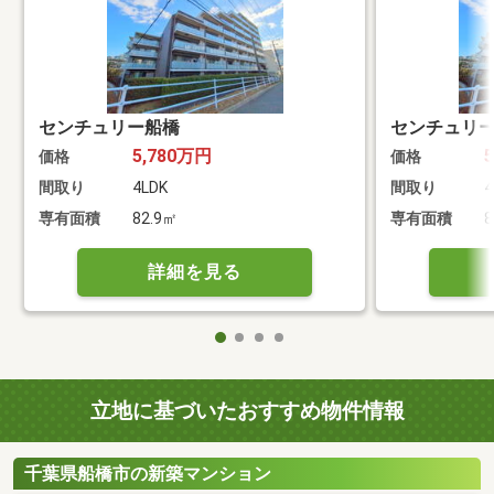
センチュリー船橋
センチュリ
5,780万円
価格
価格
間取り
4LDK
間取り
4
専有面積
82.9㎡
専有面積
8
詳細を見る
立地に基づいたおすすめ物件情報
千葉県船橋市の新築マンション