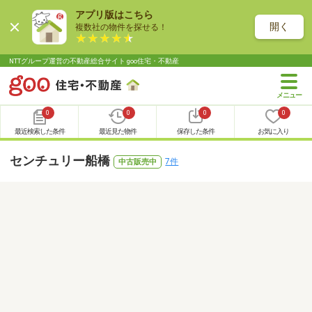
アプリ版はこちら
開く
複数社の物件を探せる！
NTTグループ運営の不動産総合サイト goo住宅・不動産
0
0
0
0
最近検索した条件
最近見た物件
保存した条件
お気に入り
センチュリー船橋
7件
中古販売中