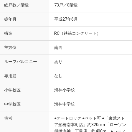
総戸数／階建
73戸／8階建
築年月
平成27年6月
構造
RC（鉄筋コンクリート）
主方位
南西
ルーフバルコニー
あり
専用庭
なし
小学校区
海神小学校
中学校区
海神中学校
備考
●オートロック ●ペット可 ●「東武スト
ア船橋南本町店」約320m ●「ローソン
船橋海神二丁目店」約400m ●ルーフ