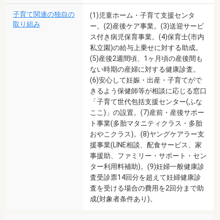
子育て関連の独自の
(1)児童ホーム・子育て支援センタ
取り組み
ー。(2)産後ケア事業。(3)送迎サービ
ス付き病児保育事業。(4)保育士(市内
私立園)の給与上乗せに対する助成。
(5)産後2週間頃、1ヶ月頃の産後間も
ない時期の産婦に対する健康診査。
(6)安心して妊娠・出産・子育てがで
きるよう保健師等が相談に応じる窓口
「子育て世代包括支援センター(ふな
ここ)」の設置。(7)産前・産後サポー
ト事業(多胎マタニティクラス・多胎
おやこクラス)。(8)ヤングケアラー支
援事業(LINE相談、配食サービス、家
事援助、ファミリー・サポート・セン
ター利用料補助)。(9)妊婦一般健康診
査受診票14回分を超えて妊婦健康診
査を受ける場合の費用を2回分まで助
成(対象者条件あり)。