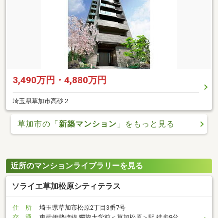
3,490万円・4,880万円
埼玉県草加市高砂２
草加市の「
新築マンション
」をもっと見る
近所のマンションライブラリーを見る
ソライエ草加松原シティテラス
住 所
埼玉県草加市松原2丁目3番7号
交 通
東武伊勢崎線 獨協大学前＜草加松原＞駅 徒歩8分