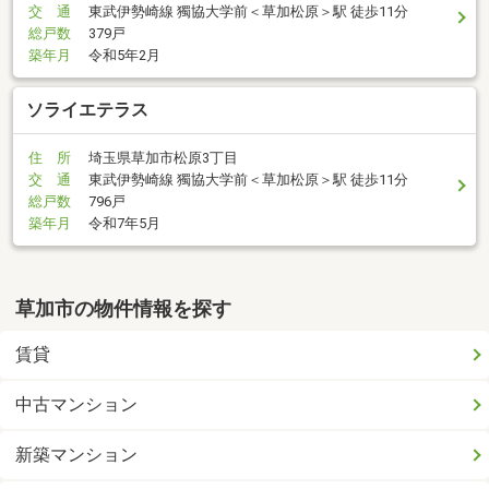
交 通
東武伊勢崎線 獨協大学前＜草加松原＞駅 徒歩11分
総戸数
379戸
築年月
令和5年2月
ソライエテラス
住 所
埼玉県草加市松原3丁目
交 通
東武伊勢崎線 獨協大学前＜草加松原＞駅 徒歩11分
総戸数
796戸
築年月
令和7年5月
草加市の物件情報を探す
賃貸
中古マンション
新築マンション