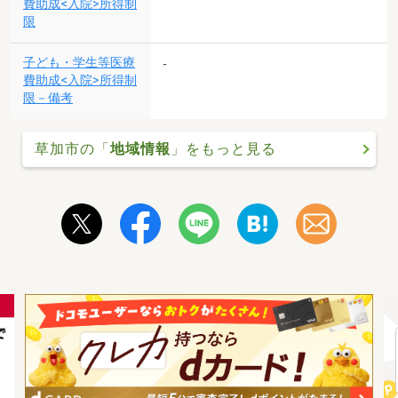
費助成<入院>所得制
限
子ども・学生等医療
-
費助成<入院>所得制
限－備考
草加市の「
地域情報
」をもっと見る