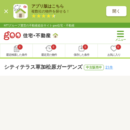
アプリ版はこちら
開く
複数社の物件を探せる！
NTTグループ運営の不動産総合サイト goo住宅・不動産
0
0
0
0
最近検索した条件
最近見た物件
保存した条件
お気に入り
シティテラス草加松原ガーデンズ
21件
中古販売中