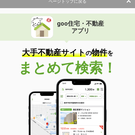
ページトップに戻る
goo住宅・不動産
アプリ
大手不動産サイト
物件
の
を
まとめて検索！