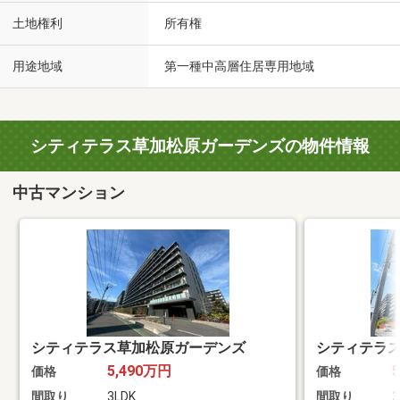
土地権利
所有権
用途地域
第一種中高層住居専用地域
シティテラス草加松原ガーデンズの物件情報
中古マンション
シティテラス草加松原ガーデンズ
シティテラ
5,490万円
価格
価格
間取り
3LDK
間取り
3