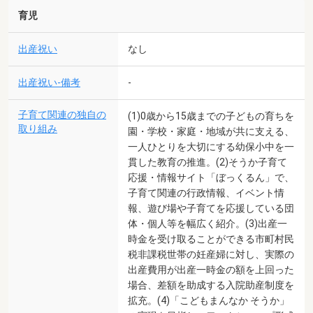
育児
出産祝い
なし
出産祝い-備考
-
子育て関連の独自の
(1)0歳から15歳までの子どもの育ちを
取り組み
園・学校・家庭・地域が共に支える、
一人ひとりを大切にする幼保小中を一
貫した教育の推進。(2)そうか子育て
応援・情報サイト「ぼっくるん」で、
子育て関連の行政情報、イベント情
報、遊び場や子育てを応援している団
体・個人等を幅広く紹介。(3)出産一
時金を受け取ることができる市町村民
税非課税世帯の妊産婦に対し、実際の
出産費用が出産一時金の額を上回った
場合、差額を助成する入院助産制度を
拡充。(4)「こどもまんなか そうか」