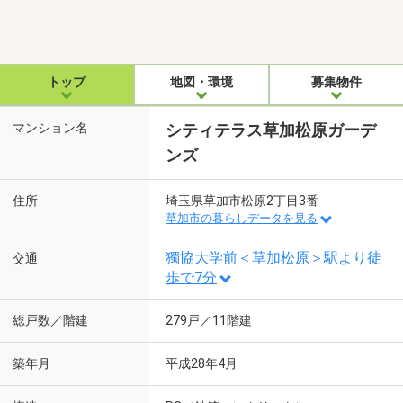
トップ
地図・環境
募集物件
マンション名
シティテラス草加松原ガーデ
ンズ
住所
埼玉県草加市松原2丁目3番
草加市の暮らしデータを見る
獨協大学前＜草加松原＞駅より徒
交通
歩で7分
総戸数／階建
279戸／11階建
築年月
平成28年4月