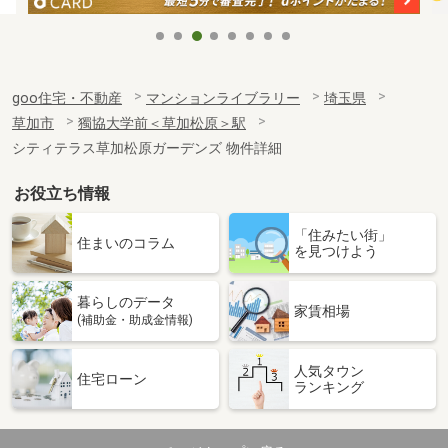
goo住宅・不動産
マンションライブラリー
埼玉県
草加市
獨協大学前＜草加松原＞駅
シティテラス草加松原ガーデンズ 物件詳細
お役立ち情報
「住みたい街」
住まいのコラム
を見つけよう
暮らしのデータ
家賃相場
(補助金・助成金情報)
人気タウン
住宅ローン
ランキング