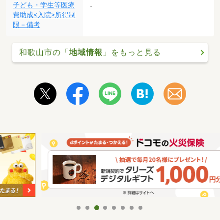
子ども・学生等医療
-
費助成<入院>所得制
限－備考
和歌山市の「
地域情報
」をもっと見る