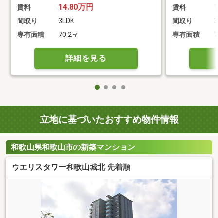
14.80万円
賃料
賃料
間取り
3LDK
間取り
3
専有面積
70.2㎡
専有面積
7
詳細を見る
立地に基づいたおすすめ物件情報
和歌山県和歌山市の新築マンション
ウエリスタワー和歌山城北 先着順