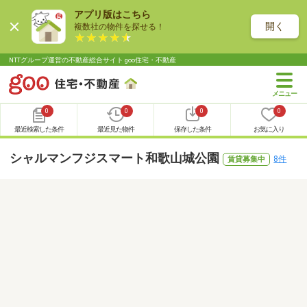
アプリ版はこちら
開く
複数社の物件を探せる！
NTTグループ運営の不動産総合サイト goo住宅・不動産
0
0
0
0
最近検索した条件
最近見た物件
保存した条件
お気に入り
シャルマンフジスマート和歌山城公園
8件
賃貸募集中