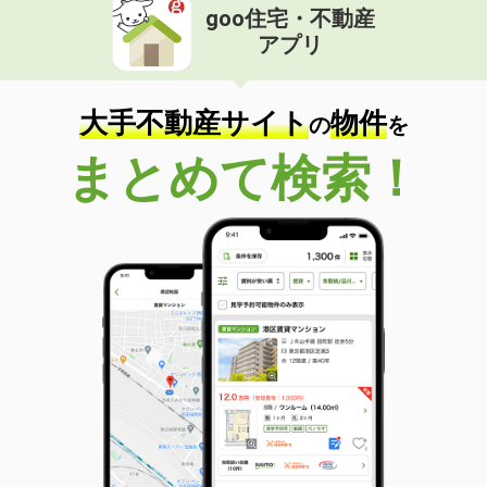
goo住宅・不動産
アプリ
大手不動産サイト
物件
の
を
まとめて検索！