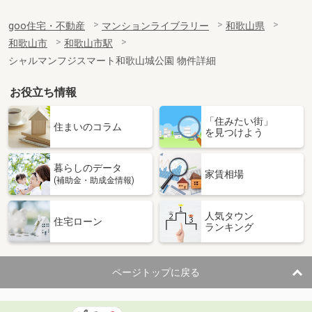
goo住宅・不動産
マンションライブラリー
和歌山県
和歌山市
和歌山市駅
シャルマンフジスマート和歌山城公園 物件詳細
お役立ち情報
「住みたい街」
住まいのコラム
を見つけよう
暮らしのデータ
家賃相場
(補助金・助成金情報)
人気タウン
住宅ローン
ランキング
ページトップに戻る