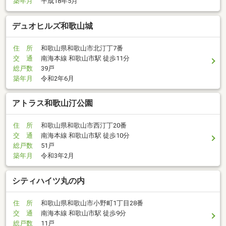
築年月
平成18年5月
デュオヒルズ和歌山城
住 所
和歌山県和歌山市北汀丁7番
交 通
南海本線 和歌山市駅 徒歩11分
総戸数
39戸
築年月
令和2年6月
アトラス和歌山汀公園
住 所
和歌山県和歌山市西汀丁20番
交 通
南海本線 和歌山市駅 徒歩10分
総戸数
51戸
築年月
令和3年2月
シティハイツ丸の内
住 所
和歌山県和歌山市小野町1丁目28番
交 通
南海本線 和歌山市駅 徒歩9分
総戸数
11戸