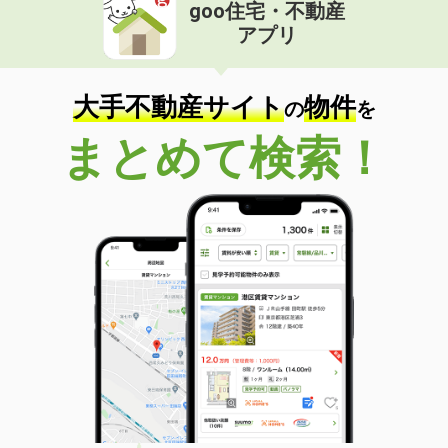
goo住宅・不動産
アプリ
大手不動産サイト
物件
の
を
まとめて検索！