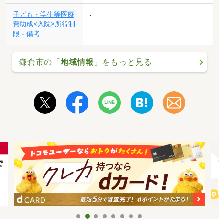
子ども・学生等医療
-
費助成<入院>所得制
限－備考
鎌倉市の「
地域情報
」をもっと見る