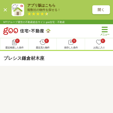
アプリ版はこちら
開く
複数社の物件を探せる！
NTTグループ運営の不動産総合サイト goo住宅・不動産
0
0
0
0
最近検索した条件
最近見た物件
保存した条件
お気に入り
プレシス鎌倉材木座