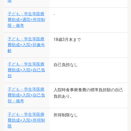
限
子ども・学生等医療
-
費助成<通院>所得制
限－備考
子ども・学生等医療
18歳3月末まで
費助成<入院>対象年
齢
子ども・学生等医療
自己負担なし
費助成<入院>自己負
担
子ども・学生等医療
入院時食事療養費の標準負担額の自己
費助成<入院>自己負
負担あり。
担－備考
子ども・学生等医療
所得制限なし
費助成<入院>所得制
限