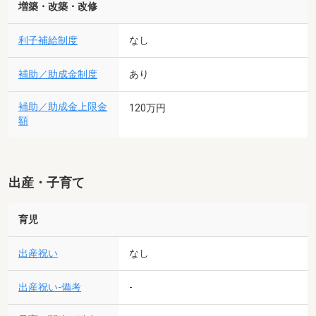
増築・改築・改修
利子補給制度
なし
補助／助成金制度
あり
補助／助成金上限金
120万円
額
出産・子育て
育児
出産祝い
なし
出産祝い-備考
-