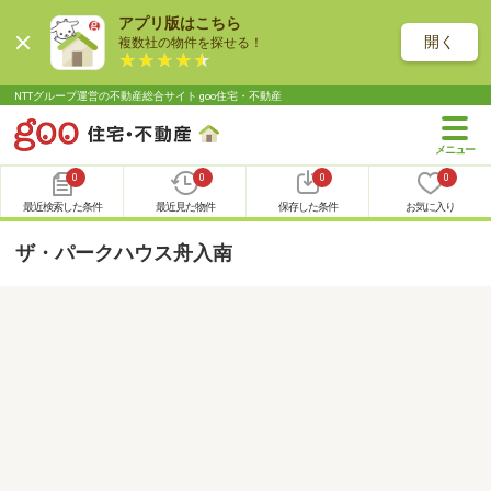
アプリ版はこちら
開く
複数社の物件を探せる！
NTTグループ運営の不動産総合サイト goo住宅・不動産
0
0
0
0
最近検索した条件
最近見た物件
保存した条件
お気に入り
ザ・パークハウス舟入南