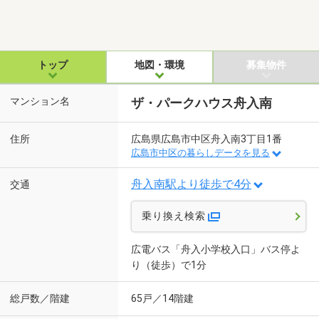
トップ
地図・環境
募集物件
マンション名
ザ・パークハウス舟入南
住所
広島県広島市中区舟入南3丁目1番
広島市中区の暮らしデータを見る
舟入南駅より徒歩で4分
交通
乗り換え検索
広電バス「舟入小学校入口」バス停よ
り（徒歩）で1分
総戸数／階建
65戸／14階建