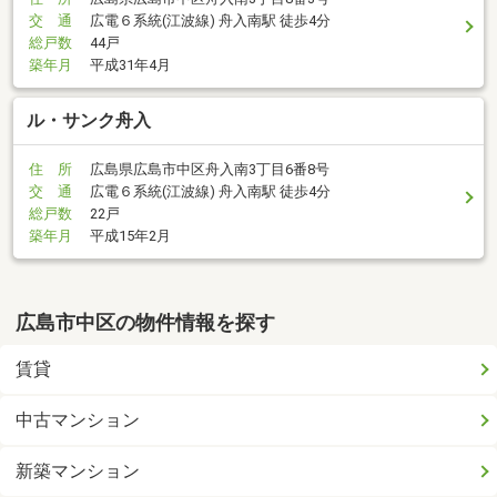
交 通
広電６系統(江波線) 舟入南駅 徒歩4分
総戸数
44戸
築年月
平成31年4月
ル・サンク舟入
住 所
広島県広島市中区舟入南3丁目6番8号
交 通
広電６系統(江波線) 舟入南駅 徒歩4分
総戸数
22戸
築年月
平成15年2月
広島市中区の物件情報を探す
賃貸
中古マンション
新築マンション