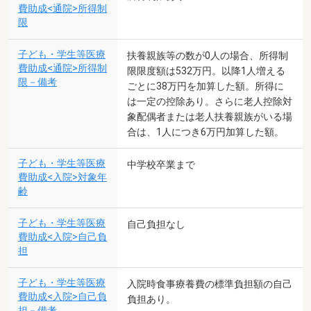
費助成<通院>所得制
限
子ども・学生等医療
扶養親族等の数が0人の場合、所得制
費助成<通院>所得制
限限度額は532万円。以降1人増える
限－備考
ごとに38万円を加算した額。所得に
は一定の控除あり。さらに老人控除対
象配偶者または老人扶養親族がいる場
合は、1人につき6万円加算した額。
子ども・学生等医療
中学校卒業まで
費助成<入院>対象年
齢
子ども・学生等医療
自己負担なし
費助成<入院>自己負
担
子ども・学生等医療
入院時食事療養費の標準負担額の自己
費助成<入院>自己負
負担あり。
担－備考