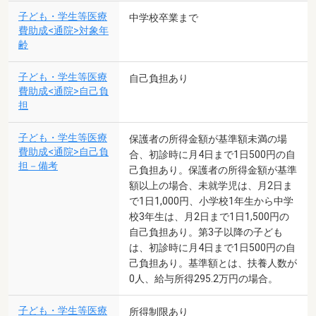
子ども・学生等医療
中学校卒業まで
費助成<通院>対象年
齢
子ども・学生等医療
自己負担あり
費助成<通院>自己負
担
子ども・学生等医療
保護者の所得金額が基準額未満の場
費助成<通院>自己負
合、初診時に月4日まで1日500円の自
担－備考
己負担あり。保護者の所得金額が基準
額以上の場合、未就学児は、月2日ま
で1日1,000円、小学校1年生から中学
校3年生は、月2日まで1日1,500円の
自己負担あり。第3子以降の子ども
は、初診時に月4日まで1日500円の自
己負担あり。基準額とは、扶養人数が
0人、給与所得295.2万円の場合。
子ども・学生等医療
所得制限あり