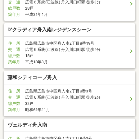
交 通
広電６系統(江波線) 舟入川口町駅 徒歩3分
総戸数
28戸
築年月
平成21年1月
D’クラディア舟入南レジデンスシーン
住 所
広島県広島市中区舟入南2丁目8番19号
交 通
広電６系統(江波線) 舟入川口町駅 徒歩4分
総戸数
18戸
築年月
平成18年3月
藤和シティコープ舟入
住 所
広島県広島市中区舟入南2丁目8番3号
交 通
広電６系統(江波線) 舟入川口町駅 徒歩2分
総戸数
32戸
築年月
昭和61年11月
ヴェルディ舟入南
住 所
広島県広島市中区舟入南3丁目8番3号