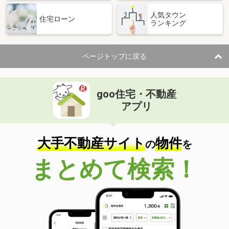
人気タウン
住宅ローン
ランキング
ページトップに戻る
goo住宅・不動産
アプリ
大手不動産サイト
物件
の
を
まとめて検索！