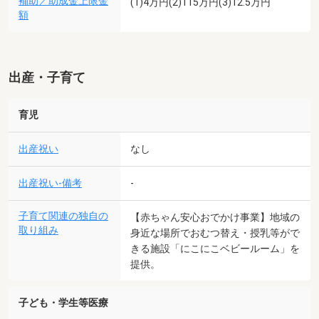
補助／助成金上限金
(1)4万円(2)115万円(3)12.5万円
額
出産・子育て
育児
出産祝い
なし
出産祝い-備考
-
子育て関連の独自の
【赤ちゃん安心おでかけ事業】地域の
取り組み
身近な場所でおむつ替え・授乳等がで
きる施設「にこにこベビールーム」を
提供。
子ども・学生等医療