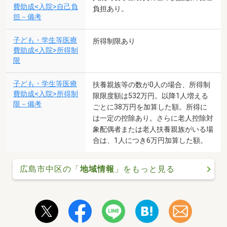
費助成<入院>自己負
負担あり。
担－備考
子ども・学生等医療
所得制限あり
費助成<入院>所得制
限
子ども・学生等医療
扶養親族等の数が0人の場合、所得制
費助成<入院>所得制
限限度額は532万円。以降1人増える
限－備考
ごとに38万円を加算した額。所得に
は一定の控除あり。さらに老人控除対
象配偶者または老人扶養親族がいる場
合は、1人につき6万円加算した額。
広島市中区の「
地域情報
」をもっと見る