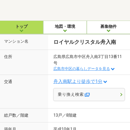
トップ
地図・環境
募集物件
マンション名
ロイヤルクリスタル舟入南
住所
広島県広島市中区舟入南3丁目13番11
号
広島市中区の暮らしデータを見る
舟入南駅より徒歩で1分
交通
乗り換え検索
総戸数／階建
13戸／8階建
築年月
平成10年1月