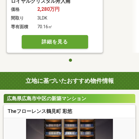
ロイヤルクリスタル舟入南
2,280万円
価格
間取り
3LDK
専有面積
70.16㎡
詳細を見る
立地に基づいたおすすめ物件情報
広島県広島市中区の新築マンション
Theフローレンス鶴見町 彩悠