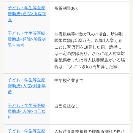
子ども・学生等医療
所得制限あり
費助成<通院>所得制
限
子ども・学生等医療
扶養親族等の数が0人の場合、所得制
費助成<通院>所得制
限限度額は532万円。以降1人増える
限－備考
ごとに38万円を加算した額。所得に
は一定の控除あり。さらに老人控除対
象配偶者または老人扶養親族がいる場
合は、1人につき6万円加算した額。
子ども・学生等医療
中学校卒業まで
費助成<入院>対象年
齢
子ども・学生等医療
自己負担なし
費助成<入院>自己負
担
子ども・学生等医療
入院時食事療養費の標準負担額の自己