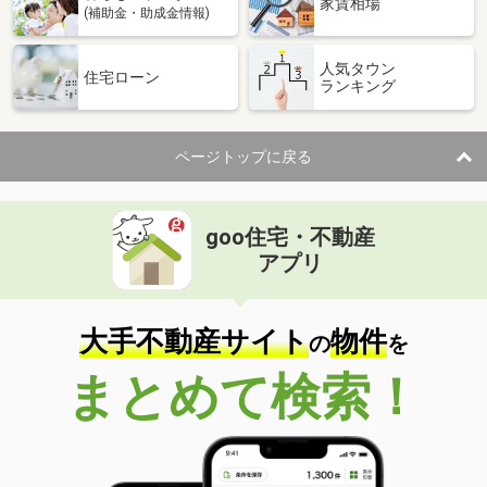
家賃相場
(補助金・助成金情報)
人気タウン
住宅ローン
ランキング
ページトップに戻る
goo住宅・不動産
アプリ
大手不動産サイト
物件
の
を
まとめて検索！