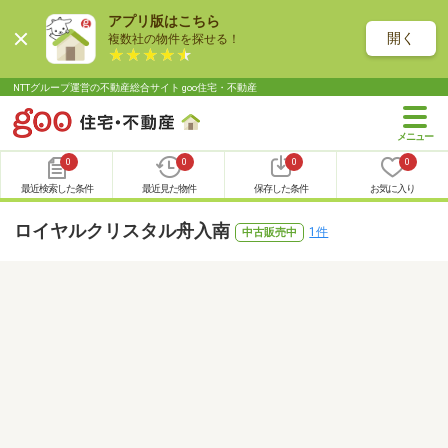
アプリ版はこちら
開く
複数社の物件を探せる！
NTTグループ運営の不動産総合サイト goo住宅・不動産
0
0
0
0
最近検索した条件
最近見た物件
保存した条件
お気に入り
ロイヤルクリスタル舟入南
1件
中古販売中