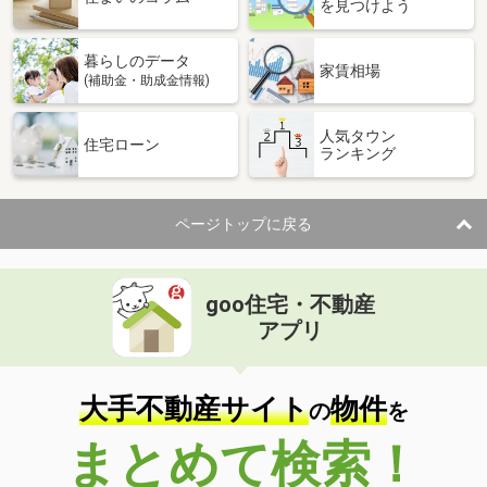
を見つけよう
暮らしのデータ
家賃相場
(補助金・助成金情報)
人気タウン
住宅ローン
ランキング
ページトップに戻る
goo住宅・不動産
アプリ
大手不動産サイト
物件
の
を
まとめて検索！