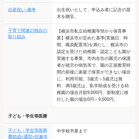
出産祝い-備考
出生祝いとして、申込み者に記念の苗
木を贈呈。
子育て関連の独自の
【横浜市私立幼稚園等預かり保育事
取り組み
業】横浜市が定めた基準(実施日、時
間、職員配置等)を満たし、横浜市の
認定を受けた幼稚園・認定こども園が
実施する事業。市内在住の園児の保護
者が就労や病気等で、園の正規教育時
間の前後に家庭で保育ができない場合
に、利用可能。3歳児～5歳児は無
料、満3歳児は、私学助成を受ける幼
稚園の場合月額9,000円、新制度に移
行した園の場合0円～9,000円。
子ども・学生等医療
子ども・学生等医療
中学校卒業まで
費助成<通院>対象年