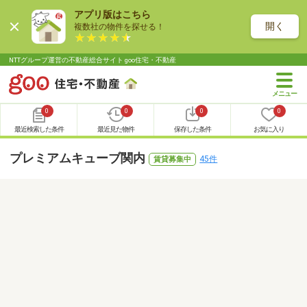
アプリ版はこちら
開く
複数社の物件を探せる！
NTTグループ運営の不動産総合サイト goo住宅・不動産
0
0
0
0
最近検索した条件
最近見た物件
保存した条件
お気に入り
プレミアムキューブ関内
45件
賃貸募集中