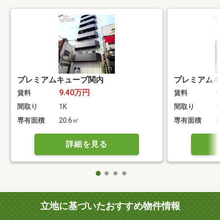
プレミアムキューブ関内
プレミアム
9.40万円
賃料
賃料
間取り
1K
間取り
1
専有面積
20.6㎡
専有面積
2
詳細を見る
立地に基づいたおすすめ物件情報