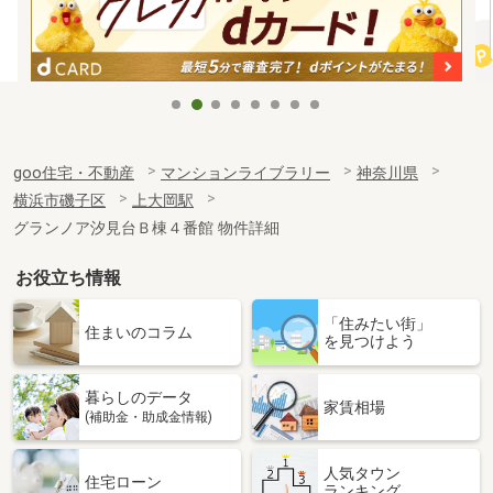
goo住宅・不動産
マンションライブラリー
神奈川県
横浜市磯子区
上大岡駅
グランノア汐見台Ｂ棟４番館 物件詳細
お役立ち情報
「住みたい街」
住まいのコラム
を見つけよう
暮らしのデータ
家賃相場
(補助金・助成金情報)
人気タウン
住宅ローン
ランキング