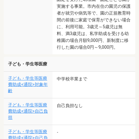
実施する事業。市内在住の園児の保護
者が就労や病気等で、園の正規教育時
間の前後に家庭で保育ができない場合
に、利用可能。3歳児～5歳児は無
料、満3歳児は、私学助成を受ける幼
稚園の場合月額9,000円、新制度に移
行した園の場合0円～9,000円。
子ども・学生等医療
子ども・学生等医療
中学校卒業まで
費助成<通院>対象年
齢
子ども・学生等医療
自己負担なし
費助成<通院>自己負
担
子ども・学生等医療
-
費助成<通院>自己負