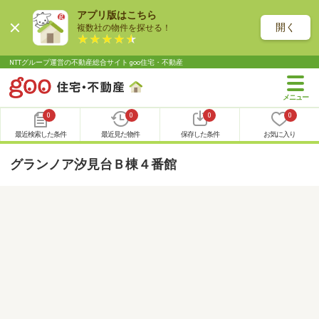
アプリ版はこちら
開く
複数社の物件を探せる！
NTTグループ運営の不動産総合サイト goo住宅・不動産
0
0
0
0
最近検索した条件
最近見た物件
保存した条件
お気に入り
グランノア汐見台Ｂ棟４番館