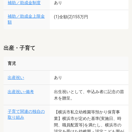
補助／助成金制度
あり
補助／助成金上限金
(1)全額(2)155万円
額
出産・子育て
育児
出産祝い
あり
出産祝い-備考
出生祝いとして、申込み者に記念の苗
木を贈呈。
子育て関連の独自の
【横浜市私立幼稚園等預かり保育事
取り組み
業】横浜市が定めた基準(実施日、時
間、職員配置等)を満たし、横浜市の
認定を受けた幼稚園・認定こども園が