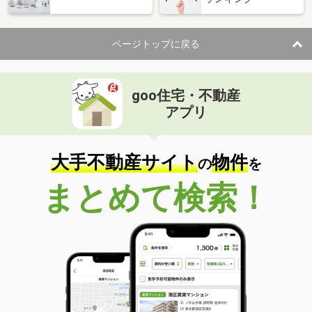
ページトップに戻る
goo住宅・不動産
アプリ
大手不動産サイト
物件
の
を
まとめて検索！