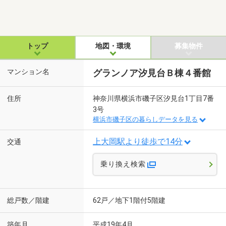
トップ
地図・環境
募集物件
マンション名
グランノア汐見台Ｂ棟４番館
住所
神奈川県横浜市磯子区汐見台1丁目7番
3号
横浜市磯子区の暮らしデータを見る
上大岡駅より徒歩で14分
交通
乗り換え検索
総戸数／階建
62戸／地下1階付5階建
築年月
平成19年4月