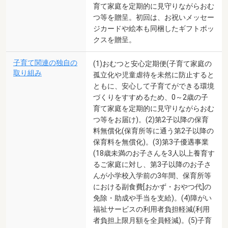
育て家庭を定期的に見守りながらおむ
つ等を贈呈。初回は、お祝いメッセー
ジカードや絵本も同梱したギフトボッ
クスを贈呈。
子育て関連の独自の
(1)おむつと安心定期便(子育て家庭の
取り組み
孤立化や児童虐待を未然に防止すると
ともに、安心して子育てができる環境
づくりをすすめるため、0～2歳の子
育て家庭を定期的に見守りながらおむ
つ等をお届け)。(2)第2子以降の保育
料無償化(保育所等に通う第2子以降の
保育料を無償化)。(3)第3子優遇事業
(18歳未満のお子さんを3人以上養育す
るご家庭に対し、第3子以降のお子さ
んが小学校入学前の3年間、保育所等
における副食費[おかず・おやつ代]の
免除・助成や手当を支給)。(4)障がい
福祉サービスの利用者負担軽減(利用
者負担上限月額を全員軽減)。(5)子育