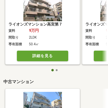
ライオンズマンション高宮第７
ライオンズ
9万円
賃料
賃料
間取り
2LDK
間取り
2
専有面積
50.4㎡
専有面積
5
詳細を見る
中古マンション