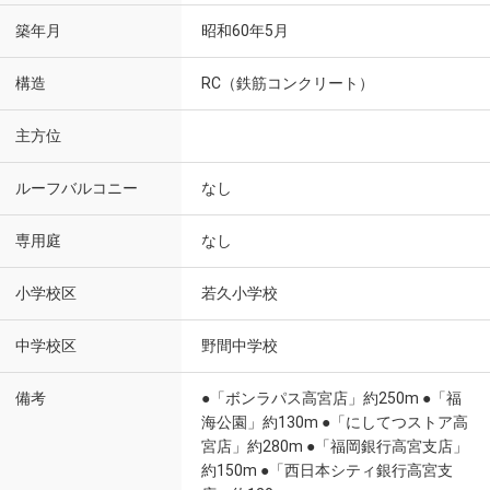
築年月
昭和60年5月
構造
RC（鉄筋コンクリート）
主方位
ルーフバルコニー
なし
専用庭
なし
小学校区
若久小学校
中学校区
野間中学校
備考
●「ボンラパス高宮店」約250m ●「福
海公園」約130m ●「にしてつストア高
宮店」約280m ●「福岡銀行高宮支店」
約150m ●「西日本シティ銀行高宮支