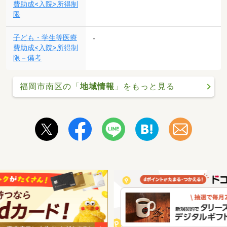
費助成<入院>所得制
限
子ども・学生等医療
-
費助成<入院>所得制
限－備考
福岡市南区の「
地域情報
」をもっと見る