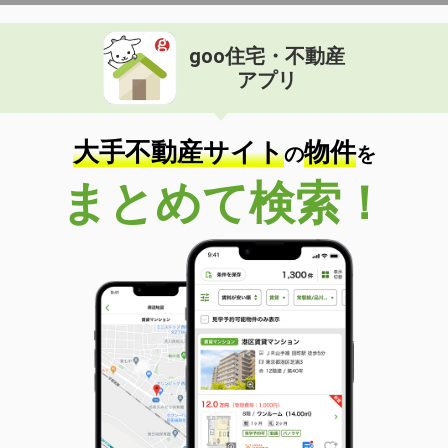
goo住宅・不動産
アプリ
大手不動産サイト
物件
の
を
まとめて検索！