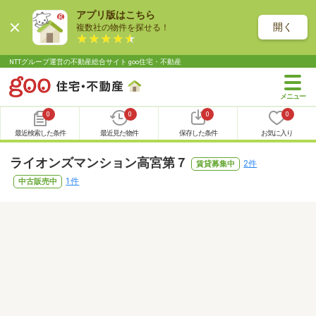
アプリ版はこちら
開く
複数社の物件を探せる！
NTTグループ運営の不動産総合サイト goo住宅・不動産
0
0
0
0
最近検索した条件
最近見た物件
保存した条件
お気に入り
ライオンズマンション高宮第７
2件
賃貸募集中
1件
中古販売中