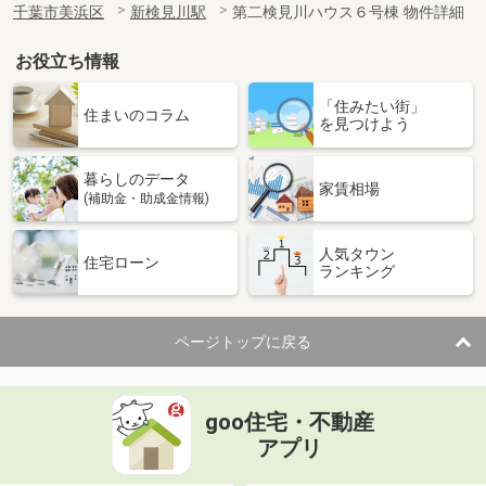
千葉市美浜区
新検見川駅
第二検見川ハウス６号棟 物件詳細
お役立ち情報
「住みたい街」
住まいのコラム
を見つけよう
暮らしのデータ
家賃相場
(補助金・助成金情報)
人気タウン
住宅ローン
ランキング
ページトップに戻る
goo住宅・不動産
アプリ