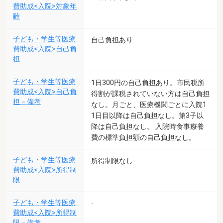
費助成<入院>対象年
齢
子ども・学生等医療
自己負担あり
費助成<入院>自己負
担
子ども・学生等医療
1日300円の自己負担あり。市民税所
費助成<入院>自己負
得割が課税されていない方は自己負担
担－備考
なし。月ごと、医療機関ごとに入院1
1日目以降は自己負担なし。第3子以
降は自己負担なし。 入院時食事療養
費の標準負担額の自己負担なし。
子ども・学生等医療
所得制限なし
費助成<入院>所得制
限
子ども・学生等医療
-
費助成<入院>所得制
限－備考