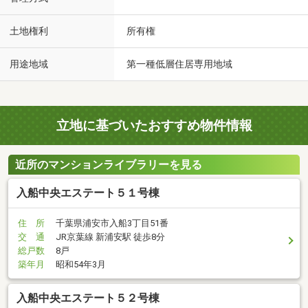
土地権利
所有権
用途地域
第一種低層住居専用地域
立地に基づいたおすすめ物件情報
近所のマンションライブラリーを見る
入船中央エステート５１号棟
住 所
千葉県浦安市入船3丁目51番
交 通
JR京葉線 新浦安駅 徒歩8分
総戸数
8戸
築年月
昭和54年3月
入船中央エステート５２号棟