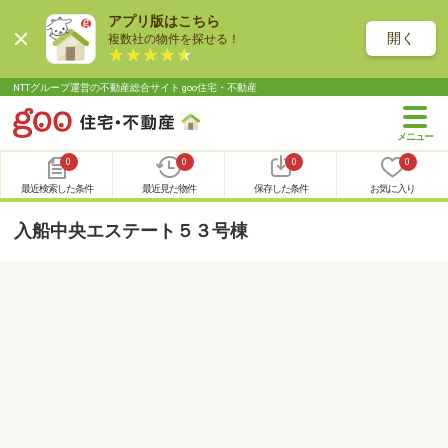
アプリ版はこちら
開く
複数社の物件を探せる！
NTTグループ運営の不動産総合サイト goo住宅・不動産
0
0
0
0
最近検索した条件
最近見た物件
保存した条件
お気に入り
入船中央エステート５３号棟