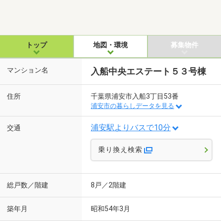
トップ
地図・環境
募集物件
マンション名
入船中央エステート５３号棟
住所
千葉県浦安市入船3丁目53番
浦安市の暮らしデータを見る
浦安駅よりバスで10分
交通
乗り換え検索
総戸数／階建
8戸／2階建
築年月
昭和54年3月