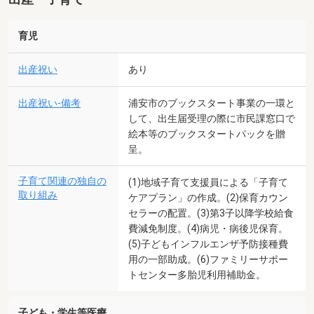
育児
出産祝い
あり
出産祝い-備考
浦安市のブックスタート事業の一環と
して、出生届受理の際に市民課窓口で
絵本等のブックスタートパックを贈
呈。
子育て関連の独自の
(1)地域子育て支援員による「子育て
取り組み
ケアプラン」の作成。(2)保育カウン
セラーの配置。(3)第3子以降学校給食
費減免制度。(4)病児・病後児保育。
(5)子どもインフルエンザ予防接種費
用の一部助成。(6)ファミリーサポー
トセンター多胎児利用補助金。
子ども・学生等医療