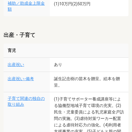
補助／助成金上限金
(1)10万円(2)50万円
額
出産・子育て
育児
出産祝い
あり
出産祝い-備考
誕生記念樹の苗木を贈呈。絵本を贈
呈。
子育て関連の独自の
(1)子育てサポーター養成講座等によ
取り組み
る協働型地域子育て環境の充実。(2)
民生・児童委員による乳児家庭全戸訪
問の実施。(3)虐待対策ワーカー配置
による虐待対応力の強化。(4)利用者
支援事業の充実。(5)子どもと親の関