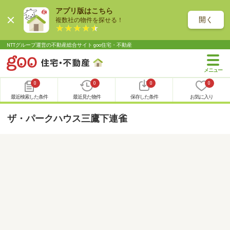
アプリ版はこちら
開く
複数社の物件を探せる！
NTTグループ運営の不動産総合サイト goo住宅・不動産
0
0
0
0
最近検索した条件
最近見た物件
保存した条件
お気に入り
ザ・パークハウス三鷹下連雀