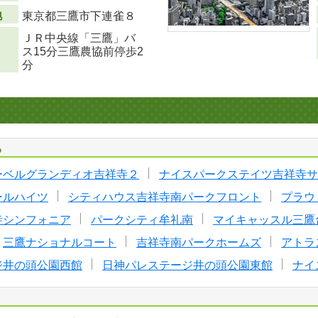
地
東京都三鷹市下連雀８
ＪＲ中央線「三鷹」バ
ス15分三鷹農協前停歩2
分
る
ーベルグランディオ吉祥寺２
ナイスパークステイツ吉祥寺サ
ールハイツ
シティハウス吉祥寺南パークフロント
プラウ
寺シンフォニア
パークシティ牟礼南
マイキャッスル三鷹
三鷹ナショナルコート
吉祥寺南パークホームズ
アトラ
ジ井の頭公園西館
日神パレステージ井の頭公園東館
ナイ