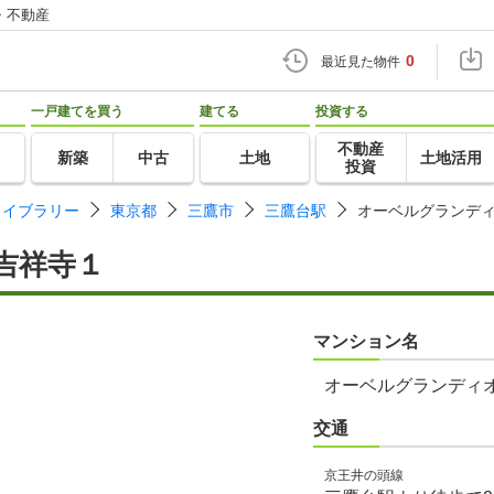
・不動産
0
最近見た物件
一戸建てを買う
建てる
投資する
不動産
新築
中古
土地
土地活用
投資
ライブラリー
東京都
三鷹市
三鷹台駅
オーベルグランデ
吉祥寺１
マンション名
オーベルグランディ
交通
京王井の頭線