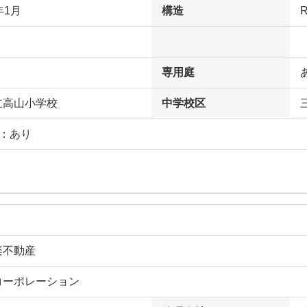
年1月
構造
専用庭
立高山小学校
中学校区
庭：あり
楽不動産
コーポレーション