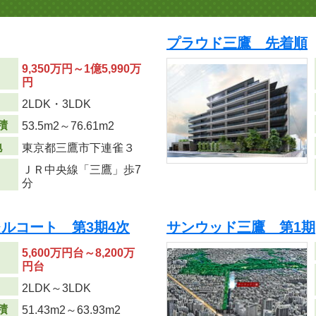
プラウド三鷹 先着順
9,350万円～1億5,990万
円
り
2LDK・3LDK
積
53.5m
2
～76.61m
2
地
東京都三鷹市下連雀３
ＪＲ中央線「三鷹」歩7
分
ルコート 第3期4次
サンウッド三鷹 第1期
5,600万円台～8,200万
円台
り
2LDK～3LDK
積
51.43m
2
～63.93m
2