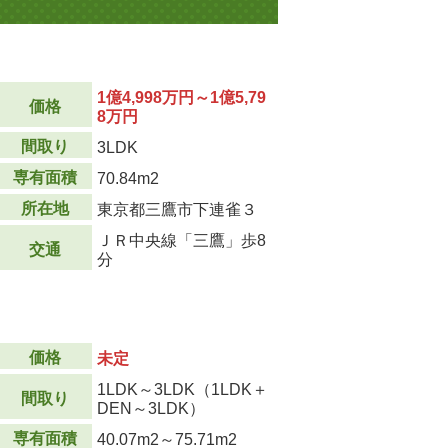
1億4,998万円～1億5,79
価格
8万円
間取り
3LDK
専有面積
70.84m
2
所在地
東京都三鷹市下連雀３
ＪＲ中央線「三鷹」歩8
交通
分
価格
未定
1LDK～3LDK（1LDK＋
間取り
DEN～3LDK）
専有面積
40.07m
2
～75.71m
2