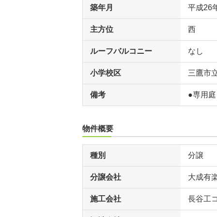
築年月
平成26
主方位
西
ルーフバルコニー
なし
小学校区
三鷹市
備考
●専用
物件概要
種別
分譲
分譲会社
大成有
施工会社
長谷工