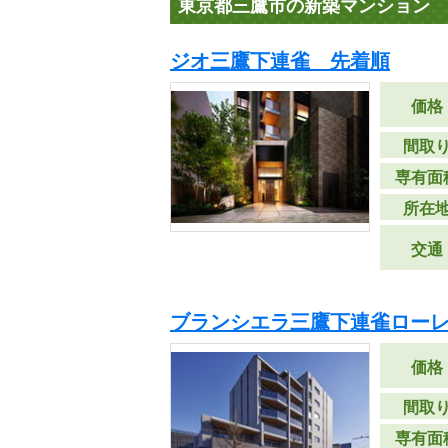
東京都三鷹市の新築マンション
ジオ三鷹下連雀 先着順
価格
間取
専有面
所在
交通
ブランシエラ三鷹下連雀ローレ
価格
間取
専有面