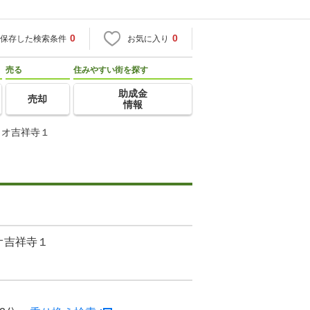
0
0
保存した検索条件
お気に入り
売る
住みやすい街を探す
助成金
売却
情報
ィオ吉祥寺１
オ吉祥寺１