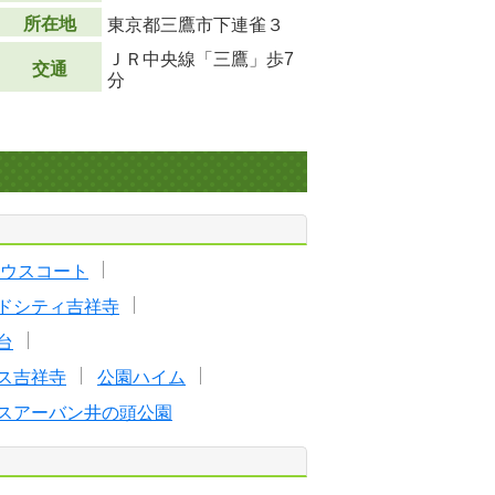
所在地
東京都三鷹市下連雀３
ＪＲ中央線「三鷹」歩7
交通
分
ウスコート
ドシティ吉祥寺
台
ス吉祥寺
公園ハイム
スアーバン井の頭公園