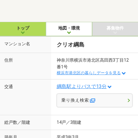
トップ
地図・環境
募集物件
マンション名
クリオ綱島
住所
神奈川県横浜市港北区高田西3丁目12
番1号
横浜市港北区の暮らしデータを見る
綱島駅よりバスで13分
交通
乗り換え検索
総戸数／階建
14戸／3階建
築年月
平成3年3月