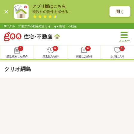
アプリ版はこちら
開く
複数社の物件を探せる！
NTTグループ運営の不動産総合サイト goo住宅・不動産
0
0
0
0
最近検索した条件
最近見た物件
保存した条件
お気に入り
クリオ綱島