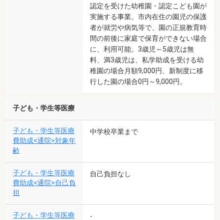
認定を受けた幼稚園・認定こども園が
実施する事業。市内在住の園児の保護
者が就労や病気等で、園の正規教育時
間の前後に家庭で保育ができない場合
に、利用可能。3歳児～5歳児は無
料、満3歳児は、私学助成を受ける幼
稚園の場合月額9,000円、新制度に移
行した園の場合0円～9,000円。
子ども・学生等医療
子ども・学生等医療
中学校卒業まで
費助成<通院>対象年
齢
子ども・学生等医療
自己負担なし
費助成<通院>自己負
担
子ども・学生等医療
-