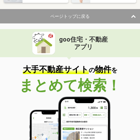
ページトップに戻る
goo住宅・不動産
アプリ
大手不動産サイト
物件
の
を
まとめて検索！