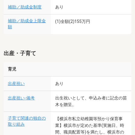
補助／助成金制度
あり
補助／助成金上限金
(1)全額(2)155万円
額
出産・子育て
育児
出産祝い
あり
出産祝い-備考
出生祝いとして、申込み者に記念の苗
木を贈呈。
子育て関連の独自の
【横浜市私立幼稚園等預かり保育事
取り組み
業】横浜市が定めた基準(実施日、時
間、職員配置等)を満たし、横浜市の