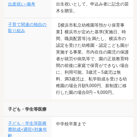
出産祝い-備考
出生祝いとして、申込み者に記念の苗
木を贈呈。
子育て関連の独自の
【横浜市私立幼稚園等預かり保育事
取り組み
業】横浜市が定めた基準(実施日、時
間、職員配置等)を満たし、横浜市の
認定を受けた幼稚園・認定こども園が
実施する事業。市内在住の園児の保護
者が就労や病気等で、園の正規教育時
間の前後に家庭で保育ができない場合
に、利用可能。3歳児～5歳児は無
料、満3歳児は、私学助成を受ける幼
稚園の場合月額9,000円、新制度に移
行した園の場合0円～9,000円。
子ども・学生等医療
子ども・学生等医療
中学校卒業まで
費助成<通院>対象年
齢