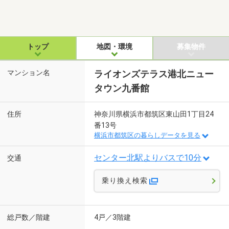
トップ
地図・環境
募集物件
マンション名
ライオンズテラス港北ニュー
タウン九番館
住所
神奈川県横浜市都筑区東山田1丁目24
番13号
横浜市都筑区の暮らしデータを見る
センター北駅よりバスで10分
交通
乗り換え検索
総戸数／階建
4戸／3階建