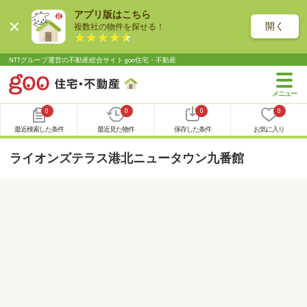
アプリ版はこちら
開く
複数社の物件を探せる！
NTTグループ運営の不動産総合サイト goo住宅・不動産
0
0
0
0
最近検索した条件
最近見た物件
保存した条件
お気に入り
ライオンズテラス港北ニュータウン九番館