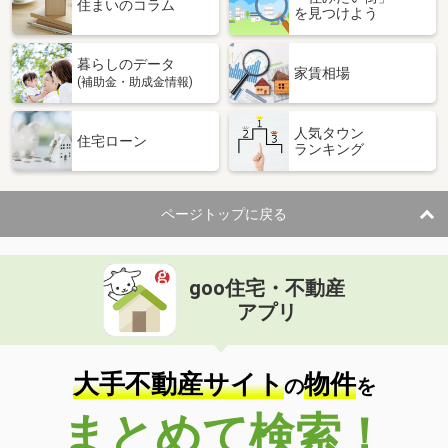
住まいのコラム
を見つけよう
暮らしのデータ
家賃相場
(補助金・助成金情報)
人気タウン
住宅ローン
ランキング
ページトップに戻る
goo住宅・不動産
アプリ
大手不動産サイト
物件
の
を
まとめて検索！