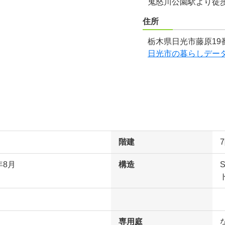
鬼怒川公園駅より徒
住所
栃木県日光市藤原19番
日光市の暮らしデー
階建
年8月
構造
専用庭