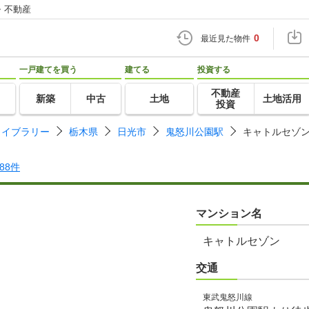
・不動産
0
最近見た物件
一戸建てを買う
建てる
投資する
不動産
新築
中古
土地
土地活用
投資
ライブラリー
栃木県
日光市
鬼怒川公園駅
キャトルセゾ
488件
マンション名
キャトルセゾン
交通
東武鬼怒川線