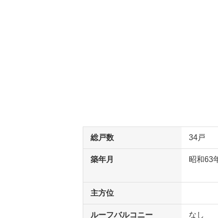
総戸数
34戸
築年月
昭和63
主方位
ルーフバルコニー
なし