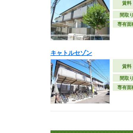
賃料
間取
専有面
キャトルセゾン
賃料
間取
専有面