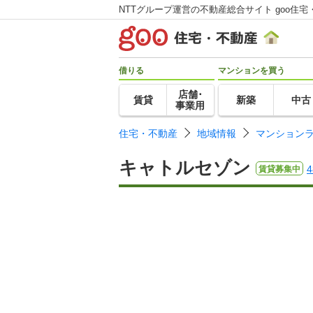
NTTグループ運営の不動産総合サイト goo住宅
借りる
マンションを買う
店舗･
賃貸
新築
中古
事業用
住宅・不動産
地域情報
マンション
キャトルセゾン
賃貸募集中