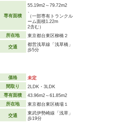
55.19m
2
～79.72m
2
、
専有面積
（一部専有トランクル
ーム面積1.22m
2
含む）
所在地
東京都台東区柳橋２
都営浅草線「浅草橋」
交通
歩5分
価格
未定
間取り
2LDK・3LDK
専有面積
43.96m
2
～61.85m
2
所在地
東京都台東区橋場１
東武伊勢崎線「浅草」
交通
歩19分