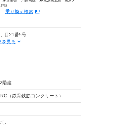
 JR常磐線 JR高崎線 JR京浜東北線 東京メ
比谷線
分
乗り換え検索
丁目21番5号
タを見る
12階建
SRC（鉄骨鉄筋コンクリート）
なし