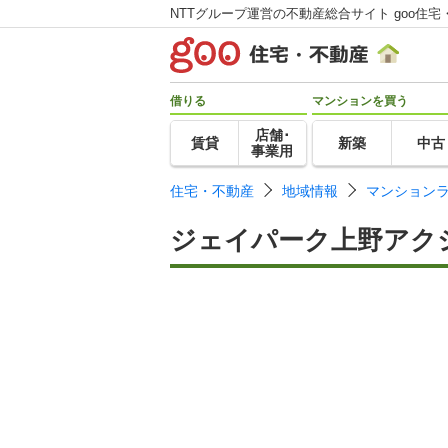
NTTグループ運営の不動産総合サイト goo住宅
借りる
マンションを買う
店舗･
賃貸
新築
中古
事業用
住宅・不動産
地域情報
マンション
ジェイパーク上野アク