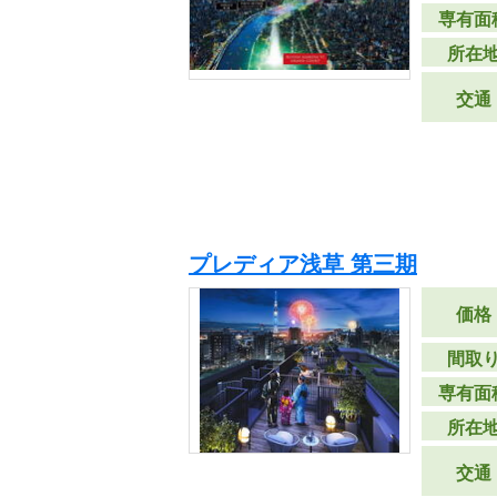
専有面
所在
交通
プレディア浅草 第三期
価格
間取
専有面
所在
交通