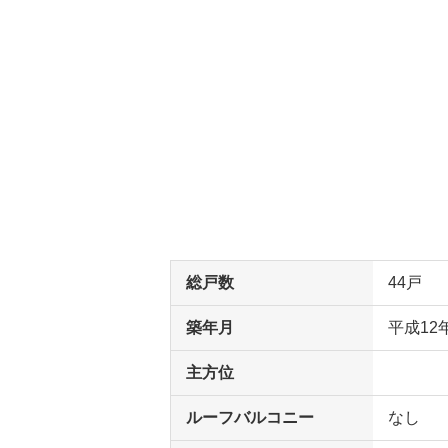
総戸数
44戸
築年月
平成12
主方位
ルーフバルコニー
なし