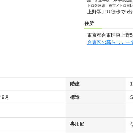
線 JR山手線 JR宇都宮線
トロ銀座線 東京メトロ日
上野駅より徒歩で5
住所
東京都台東区東上野5
台東区の暮らしデー
階建
年9月
構造
専用庭