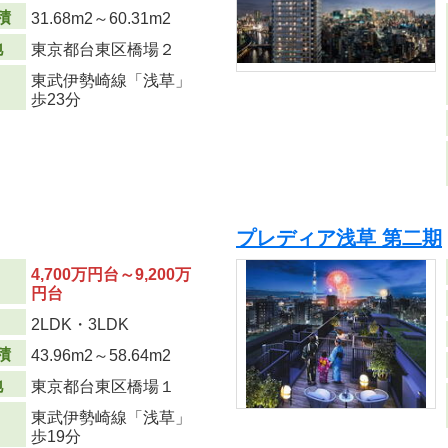
積
31.68m
2
～60.31m
2
地
東京都台東区橋場２
東武伊勢崎線「浅草」
歩23分
プレディア浅草 第二期
4,700万円台～9,200万
円台
り
2LDK・3LDK
積
43.96m
2
～58.64m
2
地
東京都台東区橋場１
東武伊勢崎線「浅草」
歩19分