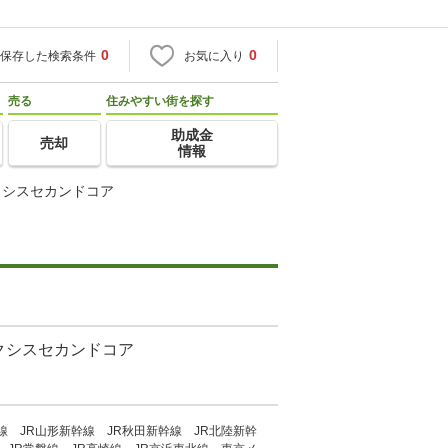
0
0
保存した検索条件
お気に入り
売る
住みやすい街を探す
助成金
売却
情報
クシスセカンドコア
クシスセカンドコア
線 JR山形新幹線 JR秋田新幹線 JR北陸新幹