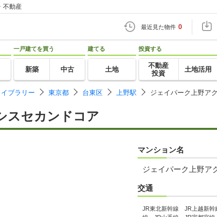
・不動産
0
最近見た物件
一戸建てを買う
建てる
投資する
不動産
新築
中古
土地
土地活用
投資
ライブラリー
東京都
台東区
上野駅
ジェイパーク上野ア
シスセカンドコア
マンション名
ジェイパーク上野ア
交通
JR東北新幹線 JR上越新幹