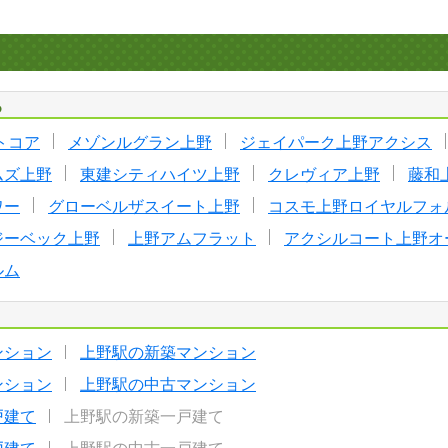
る
トコア
メゾンルグラン上野
ジェイパーク上野アクシス
ムズ上野
東建シティハイツ上野
クレヴィア上野
藤和
ワー
グローベルザスイート上野
コスモ上野ロイヤルフォ
ジーベック上野
上野アムフラット
アクシルコート上野オ
ルム
ンション
上野駅の新築マンション
ンション
上野駅の中古マンション
戸建て
上野駅の新築一戸建て