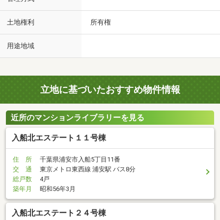
土地権利
所有権
用途地域
立地に基づいたおすすめ物件情報
近所のマンションライブラリーを見る
入船北エステート１１号棟
住 所
千葉県浦安市入船5丁目11番
交 通
東京メトロ東西線 浦安駅 バス8分
総戸数
4戸
築年月
昭和56年3月
入船北エステート２４号棟