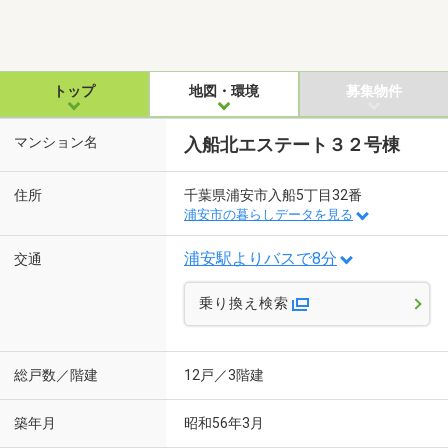
トップ
地図・環境
募集物件
マンション名
入船北エステート３２号棟
住所
千葉県浦安市入船5丁目32番
浦安市の暮らしデータを見る
浦安駅よりバスで8分
交通
乗り換え検索
総戸数／階建
12戸／3階建
築年月
昭和56年3月