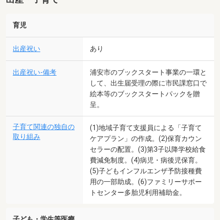
育児
出産祝い
あり
出産祝い-備考
浦安市のブックスタート事業の一環と
して、出生届受理の際に市民課窓口で
絵本等のブックスタートパックを贈
呈。
子育て関連の独自の
(1)地域子育て支援員による「子育て
取り組み
ケアプラン」の作成。(2)保育カウン
セラーの配置。(3)第3子以降学校給食
費減免制度。(4)病児・病後児保育。
(5)子どもインフルエンザ予防接種費
用の一部助成。(6)ファミリーサポー
トセンター多胎児利用補助金。
子ども・学生等医療