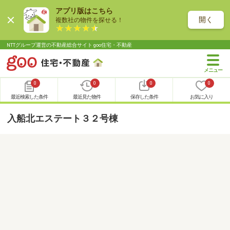
アプリ版はこちら
開く
複数社の物件を探せる！
NTTグループ運営の不動産総合サイト goo住宅・不動産
0
0
0
0
最近検索した条件
最近見た物件
保存した条件
お気に入り
入船北エステート３２号棟