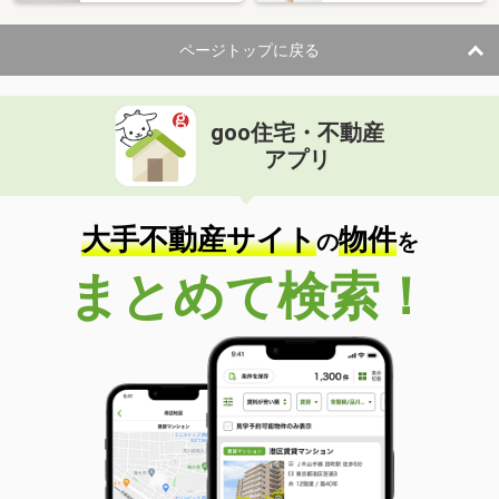
ページトップに戻る
goo住宅・不動産
アプリ
大手不動産サイト
物件
の
を
まとめて検索！