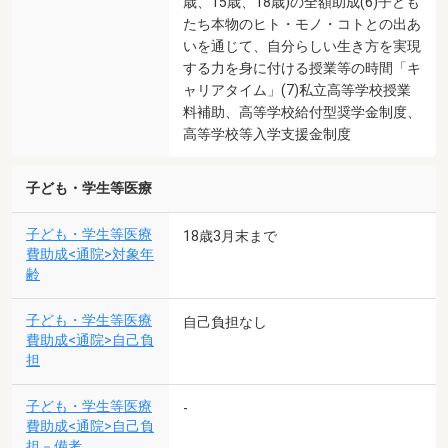
歳、15歳、18歳)の全額助成(6)子ども
たち本物のヒト・モノ・コトとの出あ
いを通じて、自分らしい生き方を実現
する力を身に付ける授業等の時間「キ
ャリアタイム」(7)私立高等学校授業
料補助、高等学校給付型奨学金制度、
高等学校等入学支援金制度
子ども・学生等医療
子ども・学生等医療
18歳3月末まで
費助成<通院>対象年
齢
子ども・学生等医療
自己負担なし
費助成<通院>自己負
担
子ども・学生等医療
-
費助成<通院>自己負
担－備考