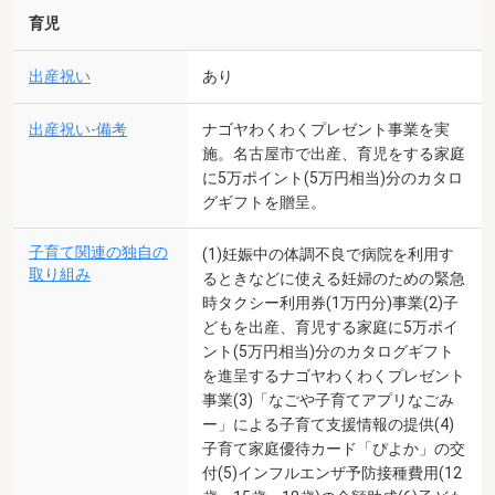
育児
出産祝い
あり
出産祝い-備考
ナゴヤわくわくプレゼント事業を実
施。名古屋市で出産、育児をする家庭
に5万ポイント(5万円相当)分のカタロ
グギフトを贈呈。
子育て関連の独自の
(1)妊娠中の体調不良で病院を利用す
取り組み
るときなどに使える妊婦のための緊急
時タクシー利用券(1万円分)事業(2)子
どもを出産、育児する家庭に5万ポイ
ント(5万円相当)分のカタログギフト
を進呈するナゴヤわくわくプレゼント
事業(3)「なごや子育てアプリなごみ
ー」による子育て支援情報の提供(4)
子育て家庭優待カード「ぴよか」の交
付(5)インフルエンザ予防接種費用(12