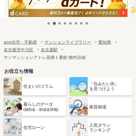
goo住宅・不動産
マンションライブラリー
愛知県
名古屋市中川区
名古屋駅
サンマンションアトレ高畑１番館 物件詳細
お役立ち情報
「住みたい街」
住まいのコラム
を見つけよう
暮らしのデータ
家賃相場
(補助金・助成金情報)
人気タウン
住宅ローン
ランキング