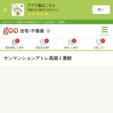
アプリ版はこちら
開く
複数社の物件を探せる！
NTTグループ運営の不動産総合サイト goo住宅・不動産
0
0
0
0
最近検索した条件
最近見た物件
保存した条件
お気に入り
サンマンションアトレ高畑１番館