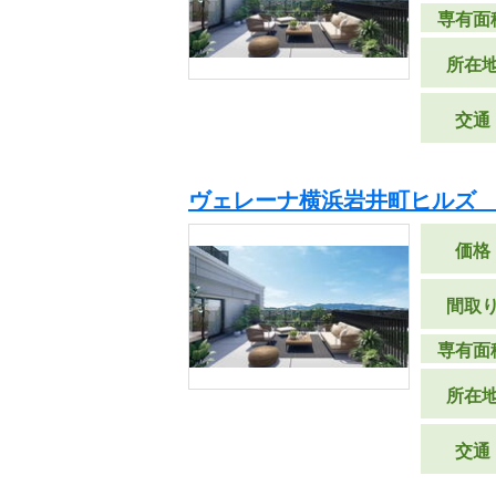
専有面
所在
交通
ヴェレーナ横浜岩井町ヒルズ
価格
間取
専有面
所在
交通