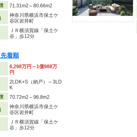
積
71.31m
2
～80.66m
2
神奈川県横浜市保土ケ
地
谷区岩井町
ＪＲ横須賀線「保土ケ
谷」歩12分
 先着順
6,298万円～1億988万
円
2LDK+S（納戸）～3LD
り
K
積
70.72m
2
～96.8m
2
神奈川県横浜市保土ケ
地
谷区岩井町
ＪＲ横須賀線「保土ケ
谷」歩12分