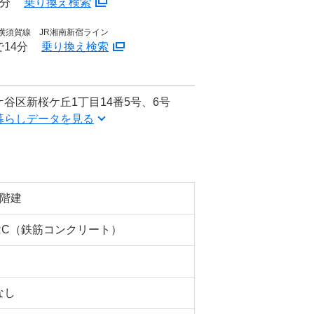
7分
乗り換え検索
R横須賀線 JR湘南新宿ライン
14分
乗り換え検索
谷区新桜ケ丘1丁目14番5号、6号
暮らしデータを見る
2階建
RC（鉄筋コンクリート）
なし