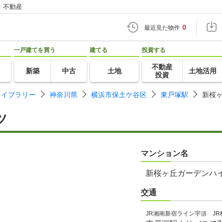
・不動産
0
最近見た物件
一戸建てを買う
建てる
投資する
不動産
新築
中古
土地
土地活用
投資
ライブラリー
神奈川県
横浜市保土ケ谷区
東戸塚駅
新桜
ツ
マンション名
新桜ヶ丘ガーデンハ
交通
JR湘南新宿ライン宇須 J