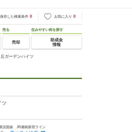
0
0
保存した検索条件
お気に入り
売る
住みやすい街を探す
助成金
売却
情報
ヶ丘ガーデンハイツ
イツ
R横須賀線 JR湘南新宿ライン