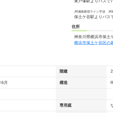
東戸塚駅よりバスで
JR湘南新宿ライン宇須 J
保土ケ谷駅よりバスで
住所
神奈川県横浜市保土ケ
横浜市保土ケ谷区の
階建
年6月
構造
専用庭