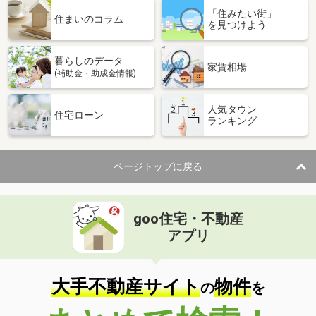
「住みたい街」
住まいのコラム
を見つけよう
暮らしのデータ
家賃相場
(補助金・助成金情報)
人気タウン
住宅ローン
ランキング
ページトップに戻る
goo住宅・不動産
アプリ
大手不動産サイト
物件
の
を