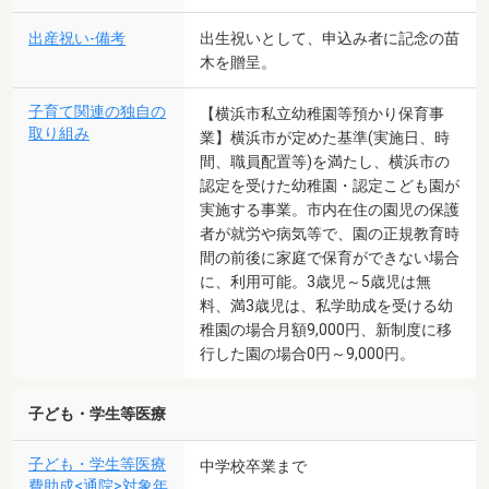
出産祝い-備考
出生祝いとして、申込み者に記念の苗
木を贈呈。
子育て関連の独自の
【横浜市私立幼稚園等預かり保育事
取り組み
業】横浜市が定めた基準(実施日、時
間、職員配置等)を満たし、横浜市の
認定を受けた幼稚園・認定こども園が
実施する事業。市内在住の園児の保護
者が就労や病気等で、園の正規教育時
間の前後に家庭で保育ができない場合
に、利用可能。3歳児～5歳児は無
料、満3歳児は、私学助成を受ける幼
稚園の場合月額9,000円、新制度に移
行した園の場合0円～9,000円。
子ども・学生等医療
子ども・学生等医療
中学校卒業まで
費助成<通院>対象年