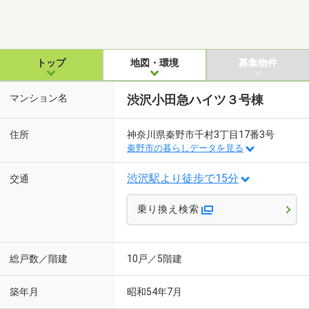
トップ
地図・環境
募集物件
マンション名
渋沢小田急ハイツ３号棟
住所
神奈川県秦野市千村3丁目17番3号
秦野市の暮らしデータを見る
渋沢駅より徒歩で15分
交通
乗り換え検索
総戸数／階建
10戸／5階建
築年月
昭和54年7月