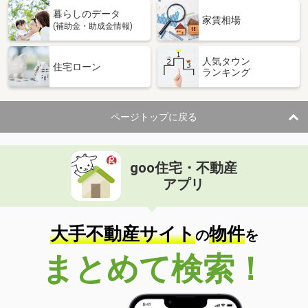
暮らしのデータ
家賃相場
(補助金・助成金情報)
人気タウン
住宅ローン
ランキング
ページトップに戻る
goo住宅・不動産
アプリ
大手不動産サイト
物件
の
を
まとめて検索！