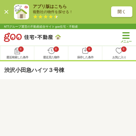
アプリ版はこちら
開く
複数社の物件を探せる！
NTTグループ運営の不動産総合サイト goo住宅・不動産
0
0
0
0
最近検索した条件
最近見た物件
保存した条件
お気に入り
渋沢小田急ハイツ３号棟