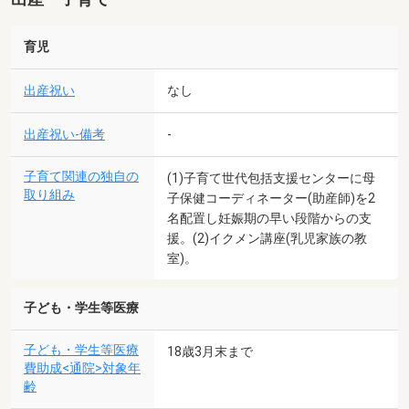
育児
出産祝い
なし
出産祝い-備考
-
子育て関連の独自の
(1)子育て世代包括支援センターに母
取り組み
子保健コーディネーター(助産師)を2
名配置し妊娠期の早い段階からの支
援。(2)イクメン講座(乳児家族の教
室)。
子ども・学生等医療
子ども・学生等医療
18歳3月末まで
費助成<通院>対象年
齢