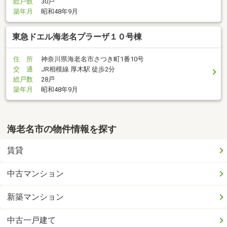
総戸数
30戸
築年月
昭和48年9月
東急ドエル海老名プラーザ１０号棟
住 所
神奈川県海老名市さつき町1番10号
交 通
JR相模線 厚木駅 徒歩2分
総戸数
28戸
築年月
昭和48年9月
海老名市の物件情報を探す
賃貸
中古マンション
新築マンション
中古一戸建て