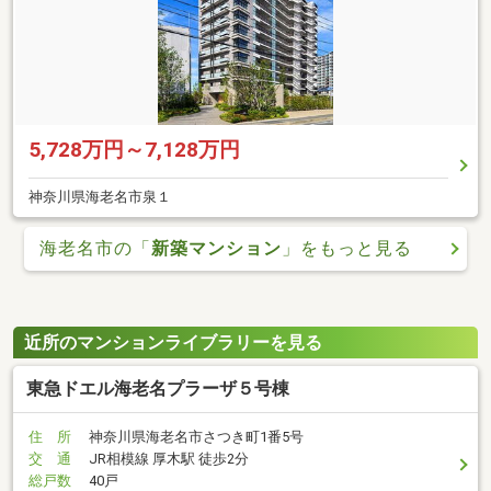
5,728万円～7,128万円
神奈川県海老名市泉１
海老名市の「
新築マンション
」をもっと見る
近所のマンションライブラリーを見る
東急ドエル海老名プラーザ５号棟
住 所
神奈川県海老名市さつき町1番5号
交 通
JR相模線 厚木駅 徒歩2分
総戸数
40戸