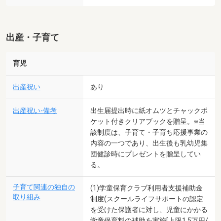
出産・子育て
育児
出産祝い
あり
出産祝い-備考
出生届提出時に紙オムツとチャックポ
ケット付きクリアブックを贈呈。※当
該制度は、子育て・子育ち応援事業の
内容の一つであり、出生後も乳幼児集
団健診時にプレゼントを贈呈してい
る。
子育て関連の独自の
(1)学童保育クラブ利用者支援補助金
取り組み
制度(スクールライフサポートの認定
を受けた保護者に対し、児童にかかる
学童保育料の補助を実施[上限1.5万円/