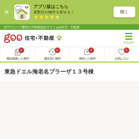
アプリ版はこちら
開く
複数社の物件を探せる！
NTTグループ運営の不動産総合サイト goo住宅・不動産
0
0
0
0
最近検索した条件
最近見た物件
保存した条件
お気に入り
東急ドエル海老名プラーザ１３号棟