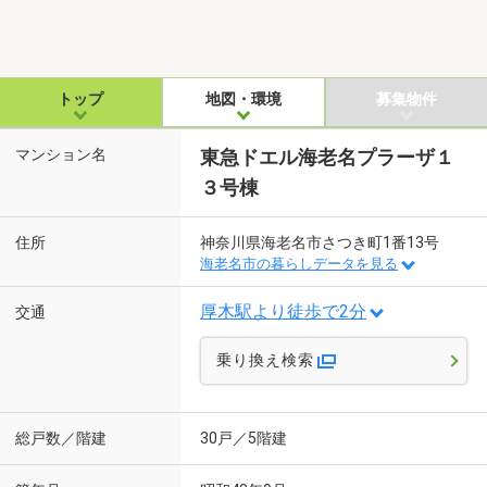
トップ
地図・環境
募集物件
マンション名
東急ドエル海老名プラーザ１
３号棟
住所
神奈川県海老名市さつき町1番13号
海老名市の暮らしデータを見る
厚木駅より徒歩で2分
交通
乗り換え検索
総戸数／階建
30戸／5階建