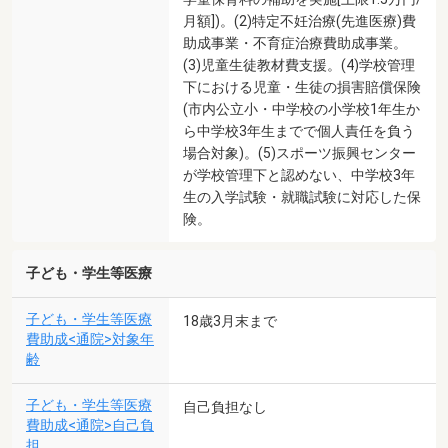
月額])。(2)特定不妊治療(先進医療)費
助成事業・不育症治療費助成事業。
(3)児童生徒教材費支援。(4)学校管理
下における児童・生徒の損害賠償保険
(市内公立小・中学校の小学校1年生か
ら中学校3年生までで個人責任を負う
場合対象)。(5)スポーツ振興センター
が学校管理下と認めない、中学校3年
生の入学試験・就職試験に対応した保
険。
子ども・学生等医療
子ども・学生等医療
18歳3月末まで
費助成<通院>対象年
齢
子ども・学生等医療
自己負担なし
費助成<通院>自己負
担