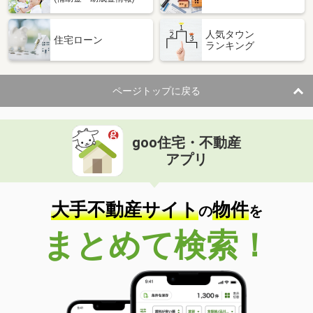
人気タウン
住宅ローン
ランキング
ページトップに戻る
goo住宅・不動産
アプリ
大手不動産サイト
物件
の
を
まとめて検索！