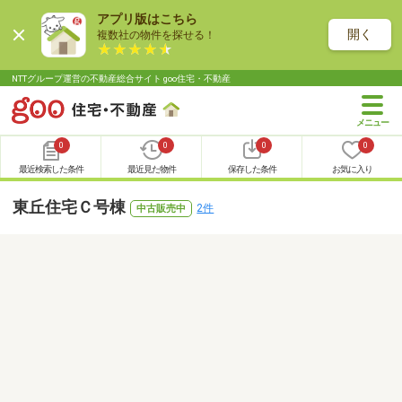
アプリ版はこちら
開く
複数社の物件を探せる！
NTTグループ運営の不動産総合サイト goo住宅・不動産
0
0
0
0
最近検索した条件
最近見た物件
保存した条件
お気に入り
東丘住宅Ｃ号棟
2件
中古販売中