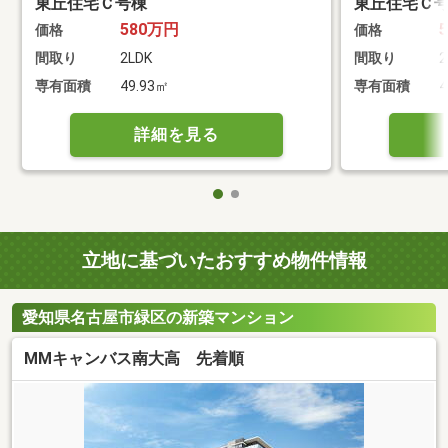
東丘住宅Ｃ号棟
東丘住宅Ｃ
580万円
価格
価格
間取り
2LDK
間取り
2
専有面積
49.93㎡
専有面積
4
詳細を見る
立地に基づいたおすすめ物件情報
愛知県名古屋市緑区の新築マンション
MMキャンバス南大高 先着順