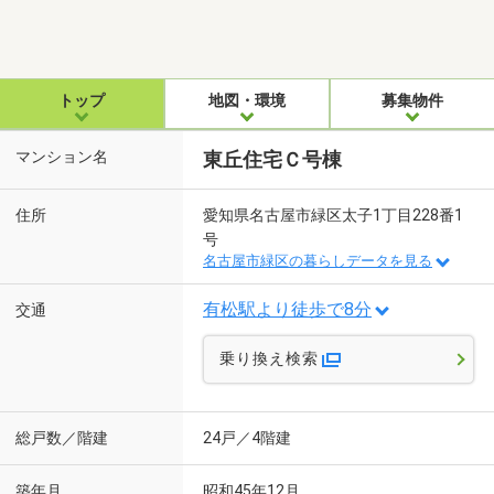
トップ
地図・環境
募集物件
マンション名
東丘住宅Ｃ号棟
住所
愛知県名古屋市緑区太子1丁目228番1
号
名古屋市緑区の暮らしデータを見る
有松駅より徒歩で8分
交通
乗り換え検索
総戸数／階建
24戸／4階建
築年月
昭和45年12月