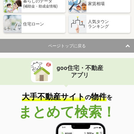
暮らしのデータ
家賃相場
(補助金・助成金情報)
人気タウン
住宅ローン
ランキング
ページトップに戻る
goo住宅・不動産
アプリ
大手不動産サイト
物件
の
を
まとめて検索！