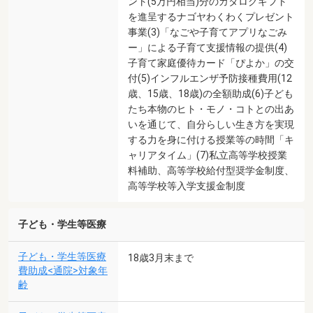
ント(5万円相当)分のカタログギフト
を進呈するナゴヤわくわくプレゼント
事業(3)「なごや子育てアプリなごみ
ー」による子育て支援情報の提供(4)
子育て家庭優待カード「ぴよか」の交
付(5)インフルエンザ予防接種費用(12
歳、15歳、18歳)の全額助成(6)子ども
たち本物のヒト・モノ・コトとの出あ
いを通じて、自分らしい生き方を実現
する力を身に付ける授業等の時間「キ
ャリアタイム」(7)私立高等学校授業
料補助、高等学校給付型奨学金制度、
高等学校等入学支援金制度
子ども・学生等医療
子ども・学生等医療
18歳3月末まで
費助成<通院>対象年
齢