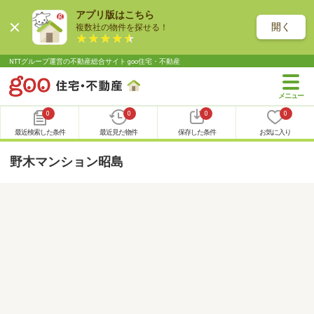
アプリ版はこちら
開く
複数社の物件を探せる！
NTTグループ運営の不動産総合サイト goo住宅・不動産
0
0
0
0
最近検索した条件
最近見た物件
保存した条件
お気に入り
野木マンション昭島