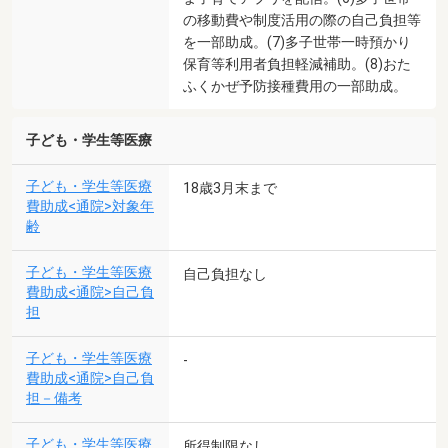
の移動費や制度活用の際の自己負担等
を一部助成。(7)多子世帯一時預かり
保育等利用者負担軽減補助。(8)おた
ふくかぜ予防接種費用の一部助成。
子ども・学生等医療
子ども・学生等医療
18歳3月末まで
費助成<通院>対象年
齢
子ども・学生等医療
自己負担なし
費助成<通院>自己負
担
子ども・学生等医療
-
費助成<通院>自己負
担－備考
子ども・学生等医療
所得制限なし