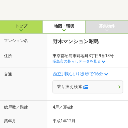
トップ
地図・環境
募集物件
マンション名
野木マンション昭島
住所
東京都昭島市郷地町3丁目9番13号
昭島市の暮らしデータを見る
西立川駅より徒歩で16分
交通
乗り換え検索
総戸数／階建
4戸／3階建
築年月
平成1年12月