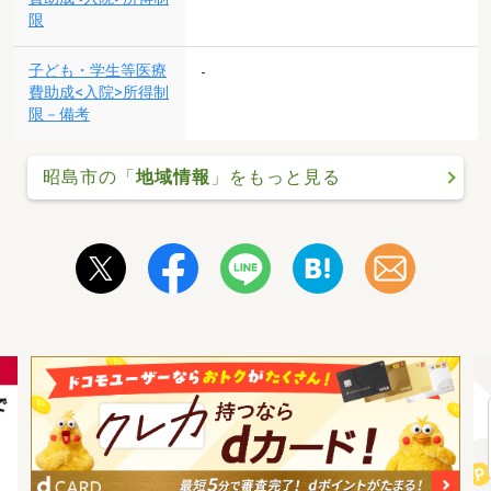
限
子ども・学生等医療
-
費助成<入院>所得制
限－備考
昭島市の「
地域情報
」をもっと見る