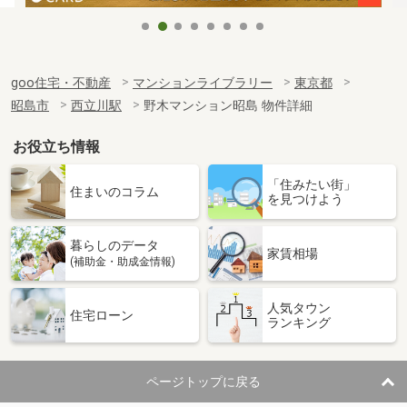
goo住宅・不動産
マンションライブラリー
東京都
昭島市
西立川駅
野木マンション昭島 物件詳細
お役立ち情報
「住みたい街」
住まいのコラム
を見つけよう
暮らしのデータ
家賃相場
(補助金・助成金情報)
人気タウン
住宅ローン
ランキング
ページトップに戻る