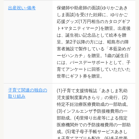
出産祝い-備考
保健師や助産師の面談(ゆりかごあき
しま面談)を受けた妊婦に、ゆりかご
応援グッズ(1万円相当のカタログギフ
ト+マタニティマーク)を贈呈。出産後
は、誕生祝い記念品として絵本を贈
呈。第2子以降の方には、昭島市の障
害者施設で製作している「本藍染めガ
ーゼハンカチ」を贈呈。1歳の誕生日
には、バースデーサポートとして、子
育てアンケートに回答していただいた
世帯にギフト券を贈呈。
子育て関連の独自の
(1)子育て支援情報誌「あきしま乳幼
取り組み
児支援制度案内きらり」の発行。(2)
特定不妊治療医療費助成の一部助成。
(3)インフルエンザ予防接種費用の一
部助成。(4)里帰り出産等による指定
医療機関外での予防接種費用の一部助
成。(5)電子母子手帳サービスあきし
ま子育てアプリを配信。(6)多子世帯