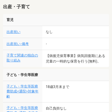
出産・子育て
育児
出産祝い
なし
出産祝い-備考
-
子育て関連の独自の
【病後児保育事業】病気回復期にある
取り組み
児童の一時的な保育を行う(無料)。
子ども・学生等医療
子ども・学生等医療
18歳3月末まで
費助成<通院>対象年
齢
子ども・学生等医療
自己負担なし