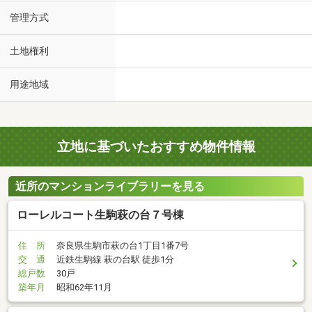
管理方式
土地権利
用途地域
立地に基づいたおすすめ物件情報
近所のマンションライブラリーを見る
ローレルコート生駒萩の台７号棟
住 所
奈良県生駒市萩の台1丁目1番7号
交 通
近鉄生駒線 萩の台駅 徒歩1分
総戸数
30戸
築年月
昭和62年11月