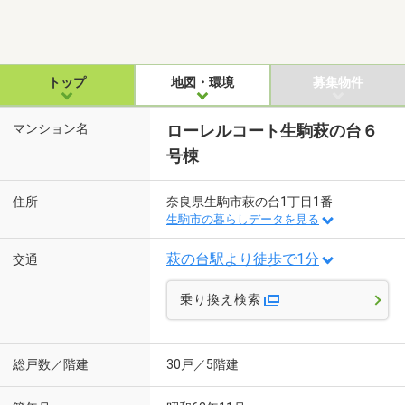
トップ
地図・環境
募集物件
マンション名
ローレルコート生駒萩の台６
号棟
住所
奈良県生駒市萩の台1丁目1番
生駒市の暮らしデータを見る
萩の台駅より徒歩で1分
交通
乗り換え検索
総戸数／階建
30戸／5階建