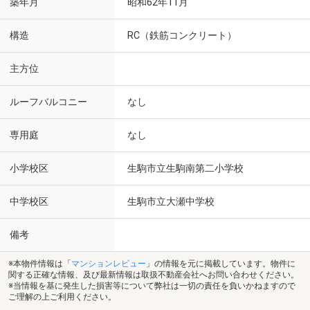
築年月
昭和62年11月
構造
RC（鉄筋コンクリート）
主方位
ルーフバルコニー
なし
専用庭
なし
小学校区
生駒市立生駒南第二小学校
中学校区
生駒市立大瀬中学校
備考
※本物件情報は「
マンションレビュー
」の情報を元に掲載しています。物件に
関する正確な情報、及び最新情報は取扱不動産会社へお問い合わせください。
※当情報を基に発生した損害等について弊社は一切の責任を負いかねますので
ご理解の上ご利用ください。