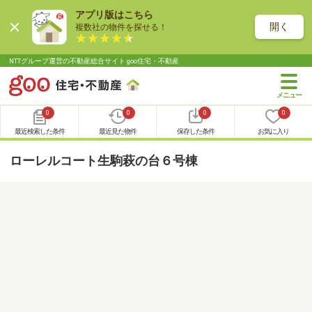
アプリ版はこちら
開く
複数社の物件を探せる！
NTTグループ運営の不動産総合サイト goo住宅・不動産
0
0
0
0
最近検索した条件
最近見た物件
保存した条件
お気に入り
ローレルコート生駒萩の台６号棟