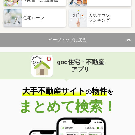
人気タウン
住宅ローン
ランキング
ページトップに戻る
goo住宅・不動産
アプリ
大手不動産サイト
物件
の
を
まとめて検索！