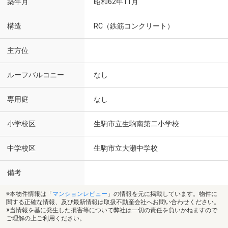
築年月
昭和62年11月
構造
RC（鉄筋コンクリート）
主方位
ルーフバルコニー
なし
専用庭
なし
小学校区
生駒市立生駒南第二小学校
中学校区
生駒市立大瀬中学校
備考
※本物件情報は「
マンションレビュー
」の情報を元に掲載しています。物件に
関する正確な情報、及び最新情報は取扱不動産会社へお問い合わせください。
※当情報を基に発生した損害等について弊社は一切の責任を負いかねますので
ご理解の上ご利用ください。