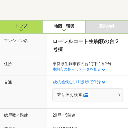
トップ
地図・環境
募集物件
マンション名
ローレルコート生駒萩の台２
号棟
住所
奈良県生駒市萩の台1丁目1番2号
生駒市の暮らしデータを見る
萩の台駅より徒歩で1分
交通
乗り換え検索
総戸数／階建
20戸／5階建