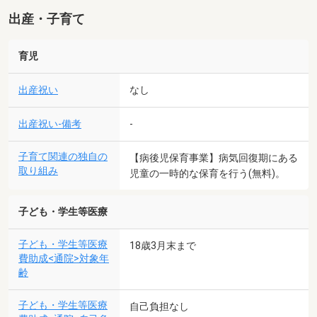
出産・子育て
育児
出産祝い
なし
出産祝い-備考
-
子育て関連の独自の
【病後児保育事業】病気回復期にある
取り組み
児童の一時的な保育を行う(無料)。
子ども・学生等医療
子ども・学生等医療
18歳3月末まで
費助成<通院>対象年
齢
子ども・学生等医療
自己負担なし