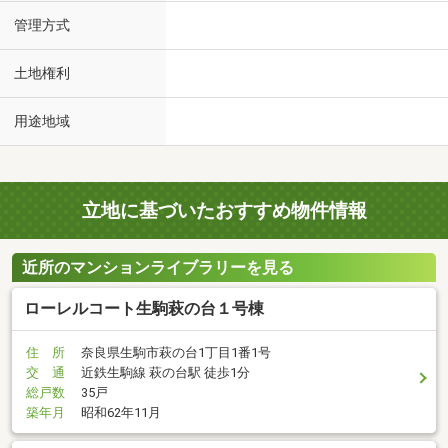
管理方式
土地権利
用途地域
立地に基づいたおすすめ物件情報
近所のマンションライブラリーを見る
ローレルコート生駒萩の台１号棟
住 所
奈良県生駒市萩の台1丁目1番1号
交 通
近鉄生駒線 萩の台駅 徒歩1分
総戸数
35戸
築年月
昭和62年11月