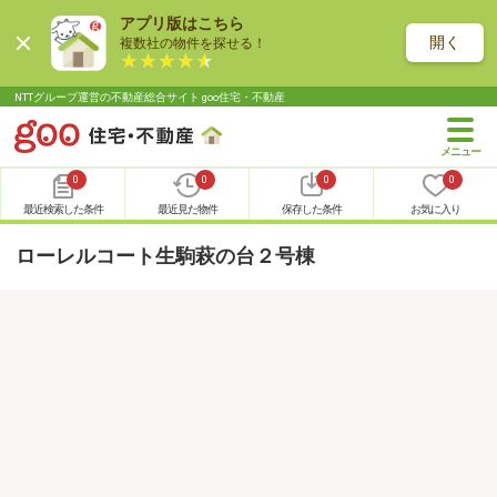
アプリ版はこちら
開く
複数社の物件を探せる！
NTTグループ運営の不動産総合サイト goo住宅・不動産
0
0
0
0
最近検索した条件
最近見た物件
保存した条件
お気に入り
ローレルコート生駒萩の台２号棟