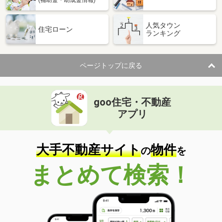
人気タウン
住宅ローン
ランキング
ページトップに戻る
goo住宅・不動産
アプリ
大手不動産サイト
物件
の
を
まとめて検索！