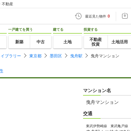
・不動産
0
最近見た物件
一戸建てを買う
建てる
投資する
不動産
新築
中古
土地
土地活用
投資
ライブラリー
東京都
墨田区
曳舟駅
曳舟マンション
件
マンション名
曳舟マンション
交通
東武伊勢崎線 東武亀戸線