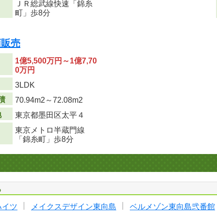
ＪＲ総武線快速「錦糸
町」歩8分
順販売
1億5,500万円～1億7,70
0万円
り
3LDK
積
70.94m
2
～72.08m
2
地
東京都墨田区太平４
東京メトロ半蔵門線
「錦糸町」歩8分
る
ハイツ
メイクスデザイン東向島
ベルメゾン東向島弐番館