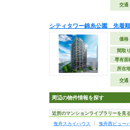
交通
シティタワー錦糸公園 先着
価格
間取
専有面
所在
交通
周辺の物件情報を探す
近所のマンションライブラリーを見
曳舟スカイハウス
曳舟西ビュー