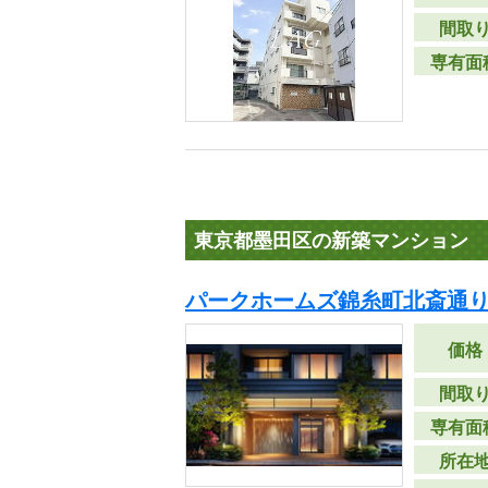
間取
専有面
東京都墨田区の新築マンション
パークホームズ錦糸町北斎通
価格
間取
専有面
所在