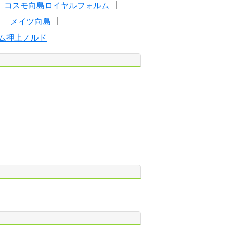
コスモ向島ロイヤルフォルム
メイツ向島
ム押上ノルド