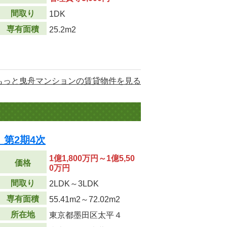
間取り
1DK
専有面積
25.2m2
もっと曳舟マンションの賃貸物件を見る
第2期4次
1億1,800万円～1億5,50
価格
0万円
間取り
2LDK～3LDK
専有面積
55.41m
2
～72.02m
2
所在地
東京都墨田区太平４