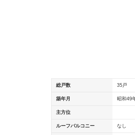
総戸数
35戸
築年月
昭和49
主方位
ルーフバルコニー
なし