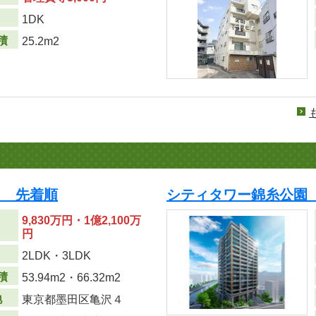
り
1DK
積
25.2m2
り 先着順
シティタワー錦糸公園 
9,830万円・1億2,100万
円
り
2LDK・3LDK
積
53.94m
2
・66.32m
2
地
東京都墨田区亀沢４