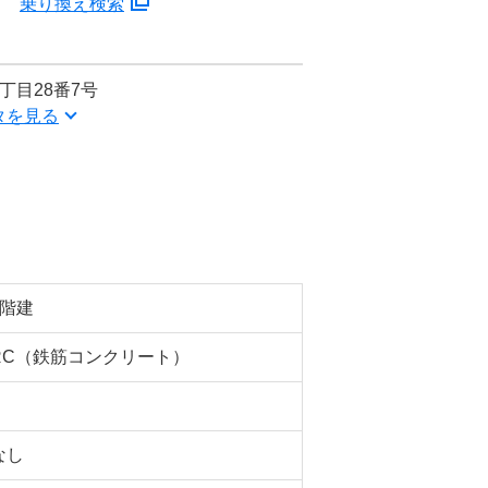
分
乗り換え検索
丁目28番7号
タを見る
7階建
RC（鉄筋コンクリート）
なし