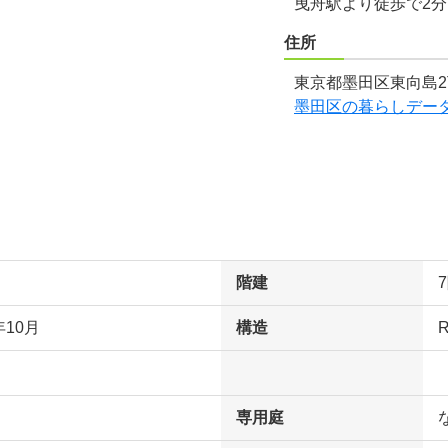
曳舟駅より徒歩で2
住所
東京都墨田区東向島2
墨田区の暮らしデー
階建
年10月
構造
専用庭