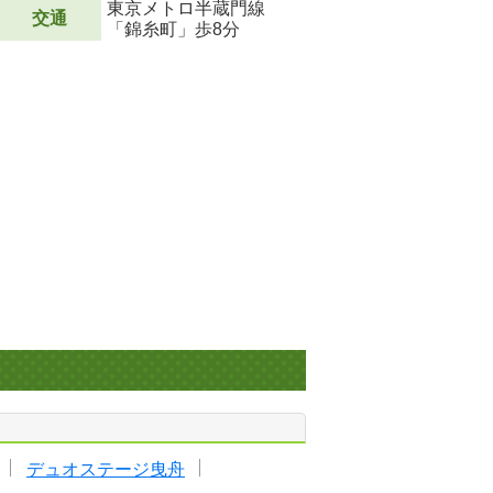
東京メトロ半蔵門線
交通
「錦糸町」歩8分
デュオステージ曳舟