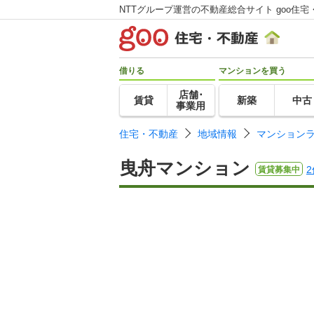
NTTグループ運営の不動産総合サイト goo住宅
借りる
マンションを買う
店舗･
賃貸
新築
中古
事業用
住宅・不動産
地域情報
マンション
曳舟マンション
2
賃貸募集中