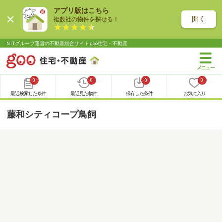
アプリ版はこちら
開く
複数社の物件を探せる！
NTTグループ運営の不動産総合サイト goo住宅・不動産
0
0
0
0
最近検索した条件
最近見た物件
保存した条件
お気に入り
藤和シティコープ鳥飼