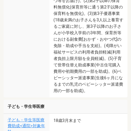
つ等をお届け)。(2)第2子以降の保育
料無償化(保育所等に通う第2子以降の
保育料を無償化)。(3)第3子優遇事業
(18歳未満のお子さんを3人以上養育す
るご家庭に対し、第3子以降のお子さ
んが小学校入学前の3年間、保育所等
における副食費[おかず・おやつ代]の
免除・助成や手当を支給)。(4)障がい
福祉サービスの利用者負担軽減(利用
者負担上限月額を全員軽減)。(5)子育
て世帯住替え助成事業(中古住宅購入
費用や初期費用の一部を助成)。(6)ベ
ビーシッター派遣事業(生後6ヶ月にな
るまでの乳児のベビーシッター派遣費
用の一部を助成)。
子ども・学生等医療
子ども・学生等医療
18歳3月末まで
費助成<通院>対象年