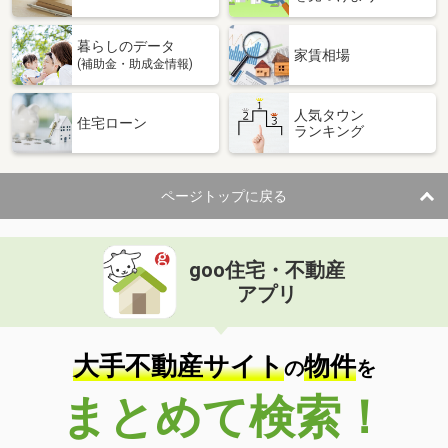
暮らしのデータ
家賃相場
(補助金・助成金情報)
人気タウン
住宅ローン
ランキング
ページトップに戻る
goo住宅・不動産
アプリ
大手不動産サイト
物件
の
を
まとめて検索！