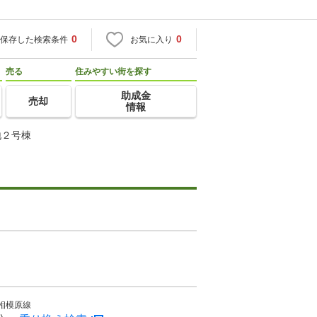
0
0
保存した検索条件
お気に入り
売る
住みやすい街を探す
助成金
売却
情報
地２号棟
相模原線