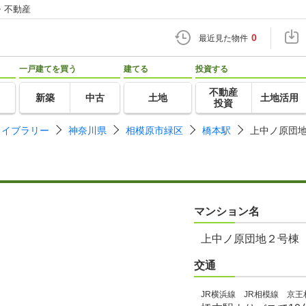
・不動産
0
最近見た物件
一戸建てを買う
建てる
投資する
不動産
新築
中古
土地
土地活用
投資
ライブラリー
神奈川県
相模原市緑区
橋本駅
上中ノ原団
マンション名
上中ノ原団地２号棟
交通
JR横浜線 JR相模線 京王