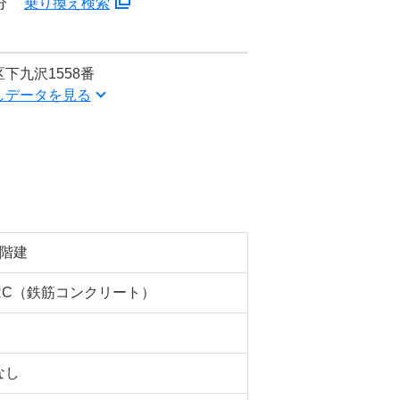
分
乗り換え検索
下九沢1558番
しデータを見る
5階建
RC（鉄筋コンクリート）
なし