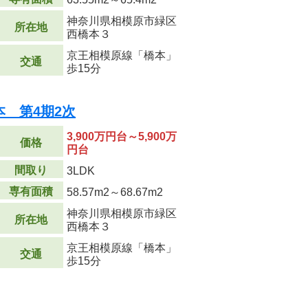
神奈川県相模原市緑区
所在地
西橋本３
京王相模原線「橋本」
交通
歩15分
 第4期2次
3,900万円台～5,900万
価格
円台
間取り
3LDK
専有面積
58.57m
2
～68.67m
2
神奈川県相模原市緑区
所在地
西橋本３
京王相模原線「橋本」
交通
歩15分