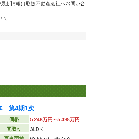
び最新情報は取扱不動産会社へお問い合
さい。
 第4期1次
価格
5,248万円～5,498万円
間取り
3LDK
専有面積
63.55m
2
～65.4m
2