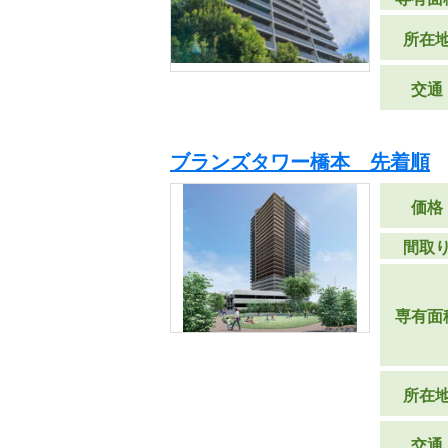
所在
交通
ブランズタワー橋本 先着順
価格
間取
専有面
所在
交通