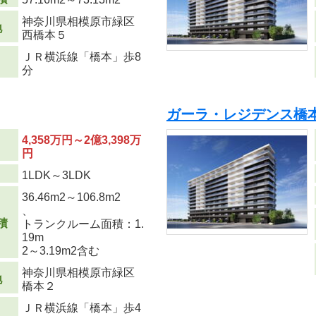
神奈川県相模原市緑区
地
西橋本５
ＪＲ横浜線「橋本」歩8
分
ガーラ・レジデンス橋本
4,358万円～2億3,398万
円
り
1LDK～3LDK
36.46m
2
～106.8m
2
、
積
トランクルーム面積：1.
19m
2
～3.19m
2
含む
神奈川県相模原市緑区
地
橋本２
ＪＲ横浜線「橋本」歩4