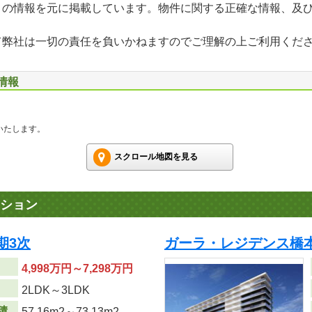
」の情報を元に掲載しています。物件に関する正確な情報、及
て弊社は一切の責任を負いかねますのでご理解の上ご利用くだ
情報
いたします。
スクロール地図を見る
ション
期3次
ガーラ・レジデンス橋本
4,998万円～7,298万円
り
2LDK～3LDK
積
57.16m
2
～73.13m
2