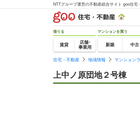
NTTグループ運営の不動産総合サイト goo住宅
借りる
マンションを買う
店舗･
賃貸
新築
中古
事業用
住宅・不動産
地域情報
マンション
上中ノ原団地２号棟