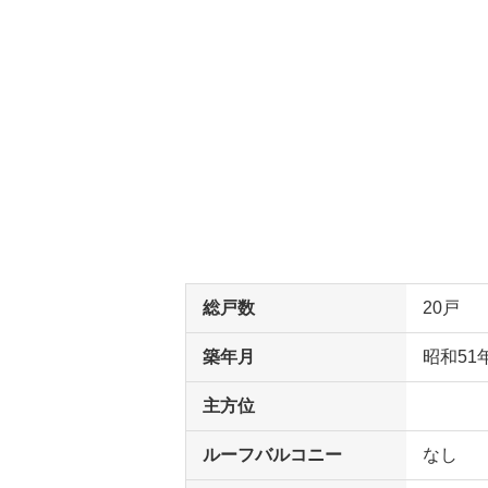
総戸数
20戸
築年月
昭和51
主方位
ルーフバルコニー
なし