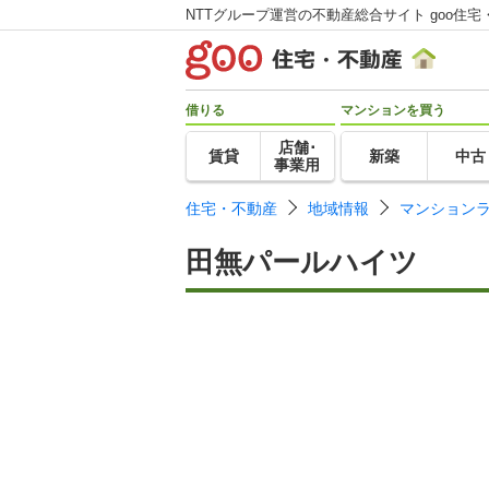
NTTグループ運営の不動産総合サイト goo住宅
借りる
マンションを買う
店舗･
賃貸
新築
中古
事業用
住宅・不動産
地域情報
マンション
田無パールハイツ