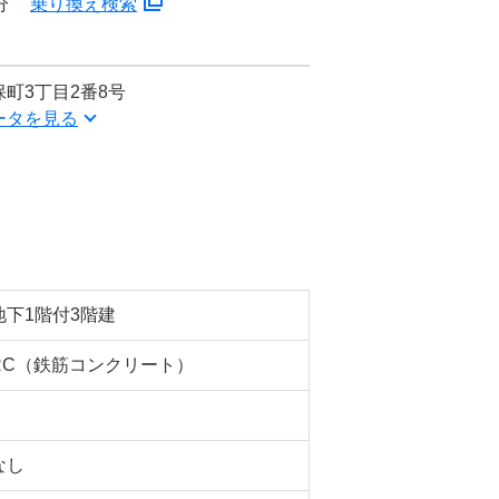
分
乗り換え検索
町3丁目2番8号
ータを見る
地下1階付3階建
RC（鉄筋コンクリート）
なし