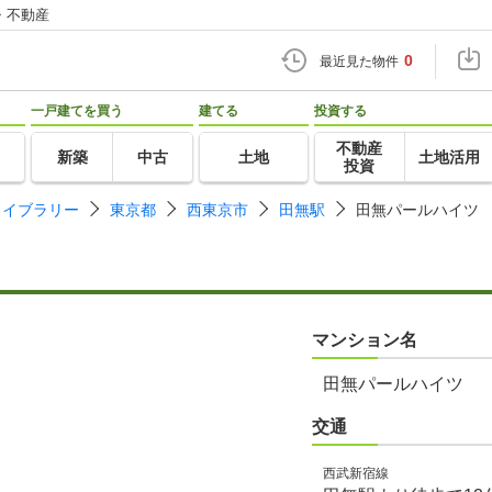
・不動産
0
最近見た物件
一戸建てを買う
建てる
投資する
不動産
新築
中古
土地
土地活用
投資
ライブラリー
東京都
西東京市
田無駅
田無パールハイツ
マンション名
田無パールハイツ
交通
西武新宿線