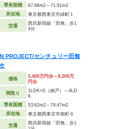
専有面積
67.86m
2
～71.91m
2
所在地
東京都西東京市緑町１
西武新宿線「田無」歩1
交通
4分
DEN PROJECT/センチュリー田無
次
5,400万円台～9,200万
価格
円台
1LDK+S（納戸）～4LD
間取り
K
専有面積
53.62m
2
～79.47m
2
所在地
東京都西東京市南町６
西武新宿線「田無」歩1
交通
1分