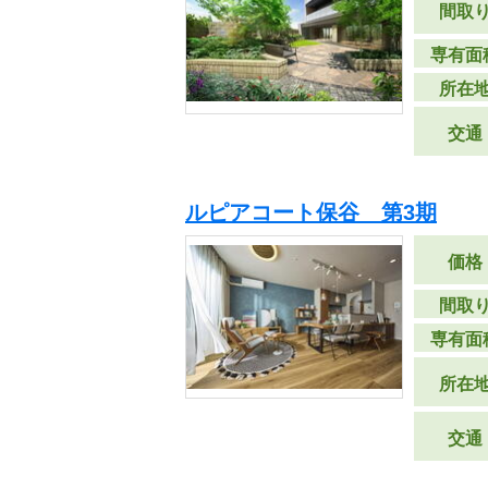
間取
専有面
所在
交通
ルピアコート保谷 第3期
価格
間取
専有面
所在
交通