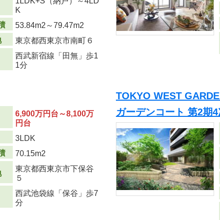
1LDK+S（納戸）～4LD
り
K
積
53.84m
2
～79.47m
2
地
東京都西東京市南町６
西武新宿線「田無」歩1
1分
TOKYO WEST GAR
ガーデンコート 第2期4
6,900万円台～8,100万
円台
り
3LDK
積
70.15m
2
東京都西東京市下保谷
地
５
西武池袋線「保谷」歩7
分