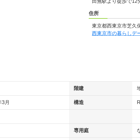
田無駅より徒歩で12
住所
東京都西東京市芝久保
西東京市の暮らしデ
階建
年3月
構造
専用庭