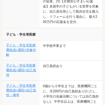
の促進。(9)【京都安心すまい応援
金】未就学の子どもがいる世帯を対象
に、自己居住用として既存住宅を購入
し、リフォームを行う場合に、最大2
00万円の応援金を交付。
子ども・学生等医療
子ども・学生等医療
中学校卒業まで
費助成<通院>対象年
齢
子ども・学生等医療
自己負担あり
費助成<通院>自己負
担
子ども・学生等医療
0歳から小学生までは、医療機関ごと
費助成<通院>自己負
に、月200円の自己負担あり(ただし、
担－備考
小学生の虫歯治療については自己負担
なし)。中学生以上は、医療機関ごと