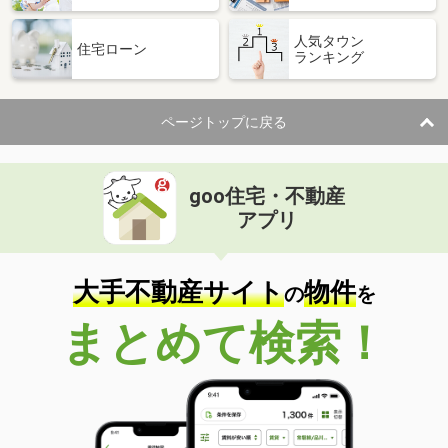
人気タウン
住宅ローン
ランキング
ページトップに戻る
goo住宅・不動産
アプリ
大手不動産サイト
物件
の
を
まとめて検索！