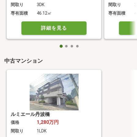
間取り
3DK
間取り
3
専有面積
46.12㎡
専有面積
4
詳細を見る
中古マンション
ルミエール丹波橋
1,280万円
価格
間取り
1LDK