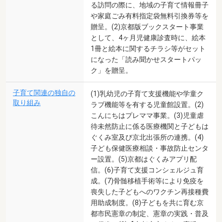
る訪問の際に、地域の子育て情報冊子
や家庭ごみ有料指定袋無料引換券等を
贈呈。(2)京都版ブックスタート事業
として、4ヶ月児健康診査時に、絵本
1冊と絵本に関するチラシ等がセット
になった「読み聞かせスタートパッ
ク」を贈呈。
子育て関連の独自の
(1)乳幼児の子育て支援機能や学童ク
取り組み
ラブ機能等を有する児童館設置。(2)
こんにちはプレママ事業。(3)児童虐
待未然防止に係る医療機関と子どもは
ぐくみ室及び京北出張所の連携。(4)
子ども保健医療相談・事故防止センタ
ー設置。(5)京都はぐくみアプリ配
信。(6)子育て支援コンシェルジュ育
成。(7)骨髄移植手術等により免疫を
喪失した子どもへのワクチン再接種費
用助成制度。(8)子どもを共に育む京
都市民憲章の制定、憲章の実践・普及