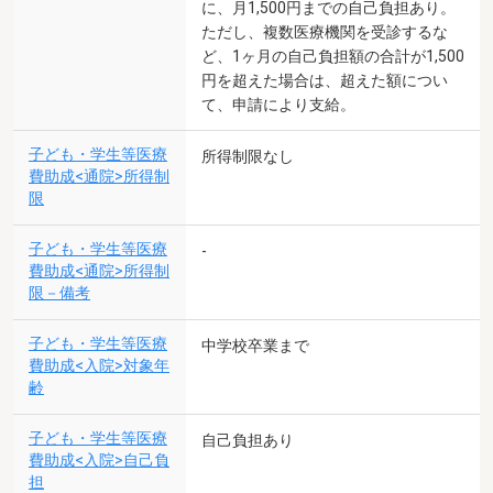
に、月1,500円までの自己負担あり。
ただし、複数医療機関を受診するな
ど、1ヶ月の自己負担額の合計が1,500
円を超えた場合は、超えた額につい
て、申請により支給。
子ども・学生等医療
所得制限なし
費助成<通院>所得制
限
子ども・学生等医療
-
費助成<通院>所得制
限－備考
子ども・学生等医療
中学校卒業まで
費助成<入院>対象年
齢
子ども・学生等医療
自己負担あり
費助成<入院>自己負
担