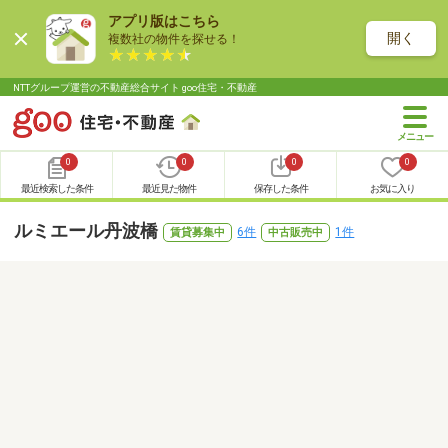
アプリ版はこちら
開く
複数社の物件を探せる！
NTTグループ運営の不動産総合サイト goo住宅・不動産
0
0
0
0
最近検索した条件
最近見た物件
保存した条件
お気に入り
ルミエール丹波橋
6件
1件
賃貸募集中
中古販売中