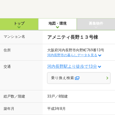
トップ
地図・環境
募集物件
マンション名
アメニティ長野１３号棟
住所
大阪府河内長野市向野町769番13号
河内長野市の暮らしデータを見る
河内長野駅より徒歩で13分
交通
乗り換え検索
総戸数／階建
33戸／8階建
築年月
平成3年8月