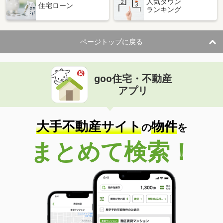
人気タウン
住宅ローン
ランキング
ページトップに戻る
goo住宅・不動産
アプリ
大手不動産サイト
物件
の
を
まとめて検索！