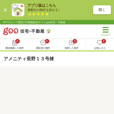
アプリ版はこちら
開く
複数社の物件を探せる！
NTTグループ運営の不動産総合サイト goo住宅・不動産
0
0
0
0
最近検索した条件
最近見た物件
保存した条件
お気に入り
アメニティ長野１３号棟