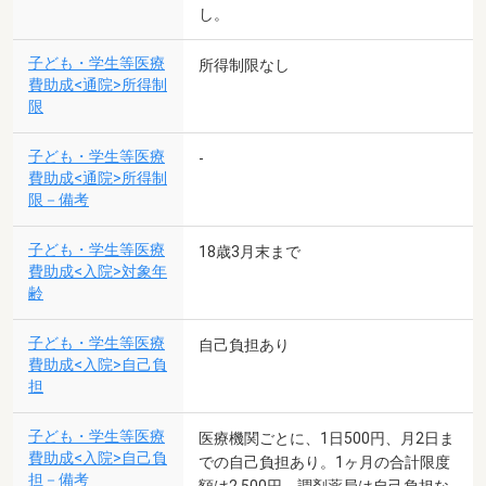
し。
子ども・学生等医療
所得制限なし
費助成<通院>所得制
限
子ども・学生等医療
-
費助成<通院>所得制
限－備考
子ども・学生等医療
18歳3月末まで
費助成<入院>対象年
齢
子ども・学生等医療
自己負担あり
費助成<入院>自己負
担
子ども・学生等医療
医療機関ごとに、1日500円、月2日ま
費助成<入院>自己負
での自己負担あり。1ヶ月の合計限度
担－備考