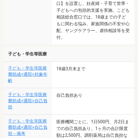
口】を設置し、妊産婦・子育て世帯・
子どもへの包括的支援を実施。こども
相談総合窓口では、18歳までの子ど
もに関わる悩み、家族関係の不安や心
配、ヤングケアラー、虐待相談等を受
付。
子ども・学生等医療
子ども・学生等医療
18歳3月末まで
費助成<通院>対象年
齢
子ども・学生等医療
自己負担あり
費助成<通院>自己負
担
子ども・学生等医療
医療機関ごとに、1日500円、月2日ま
費助成<通院>自己負
での自己負担あり。1ヶ月の合計限度
担－備考
額は2,500円。調剤薬局は自己負担な