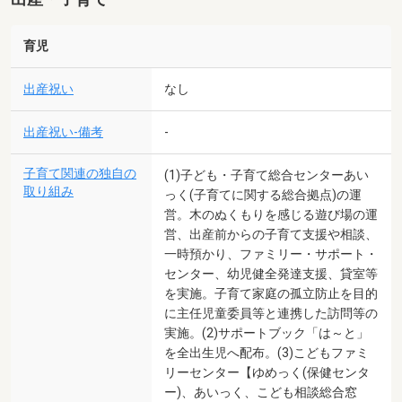
育児
出産祝い
なし
出産祝い-備考
-
子育て関連の独自の
(1)子ども・子育て総合センターあい
取り組み
っく(子育てに関する総合拠点)の運
営。木のぬくもりを感じる遊び場の運
営、出産前からの子育て支援や相談、
一時預かり、ファミリー・サポート・
センター、幼児健全発達支援、貸室等
を実施。子育て家庭の孤立防止を目的
に主任児童委員等と連携した訪問等の
実施。(2)サポートブック「は～と」
を全出生児へ配布。(3)こどもファミ
リーセンター【ゆめっく(保健センタ
ー)、あいっく、こども相談総合窓