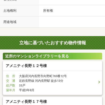
土地権利
所有権
用途地域
立地に基づいたおすすめ物件情報
近所のマンションライブラリーを見る
アメニティ長野１２号棟
住 所
大阪府河内長野市向野町769番12号
交 通
近鉄長野線 河内長野駅 徒歩13分
総戸数
33戸
築年月
平成3年8月
アメニティ長野１７号棟