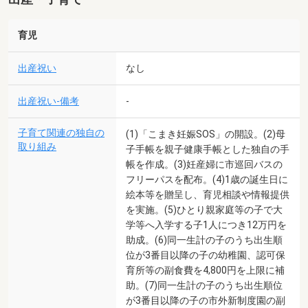
育児
出産祝い
なし
出産祝い-備考
-
子育て関連の独自の
(1)「こまき妊娠SOS」の開設。(2)母
取り組み
子手帳を親子健康手帳とした独自の手
帳を作成。(3)妊産婦に市巡回バスの
フリーパスを配布。(4)1歳の誕生日に
絵本等を贈呈し、育児相談や情報提供
を実施。(5)ひとり親家庭等の子で大
学等へ入学する子1人につき12万円を
助成。(6)同一生計の子のうち出生順
位が3番目以降の子の幼稚園、認可保
育所等の副食費を4,800円を上限に補
助。(7)同一生計の子のうち出生順位
が3番目以降の子の市外新制度園の副