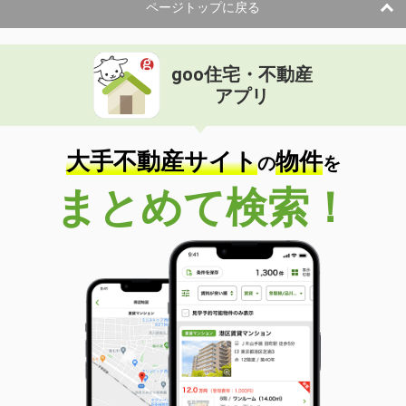
ページトップに戻る
goo住宅・不動産
アプリ
大手不動産サイト
物件
の
を
まとめて検索！