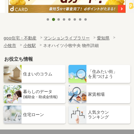
goo住宅・不動産
マンションライブラリー
愛知県
小牧市
小牧駅
ネオハイツ小牧中央 物件詳細
お役立ち情報
「住みたい街」
住まいのコラム
を見つけよう
暮らしのデータ
家賃相場
(補助金・助成金情報)
人気タウン
住宅ローン
ランキング