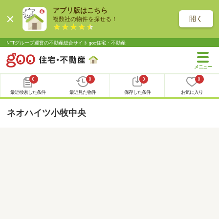
アプリ版はこちら
開く
複数社の物件を探せる！
NTTグループ運営の不動産総合サイト goo住宅・不動産
0
0
0
0
最近検索した条件
最近見た物件
保存した条件
お気に入り
ネオハイツ小牧中央