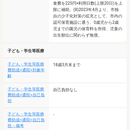
食費を225円×利用日数(上限20日)を上
限に補助。(8)2023年4月より、市独
自の少子化対策の拡充として、市内の
認可保育施設に通う、0歳児から2歳
児までの園児の保育料を所得、児童の
出生順位に関わらず無償。
子ども・学生等医療
子ども・学生等医療
18歳3月末まで
費助成<通院>対象年
齢
子ども・学生等医療
自己負担なし
費助成<通院>自己負
担
子ども・学生等医療
-
費助成<通院>自己負
担－備考