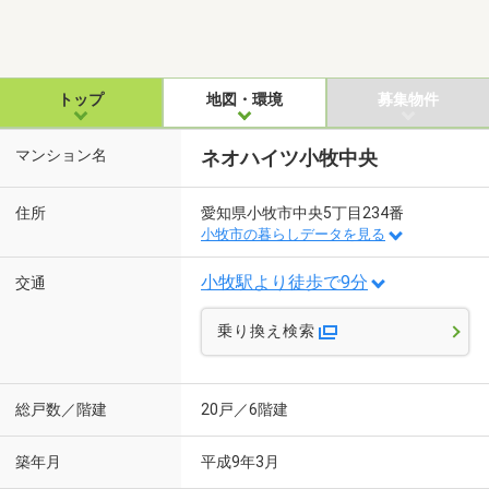
トップ
地図・環境
募集物件
マンション名
ネオハイツ小牧中央
住所
愛知県小牧市中央5丁目234番
小牧市の暮らしデータを見る
小牧駅より徒歩で9分
交通
乗り換え検索
総戸数／階建
20戸／6階建
築年月
平成9年3月